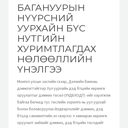
БАГАНУУРЫН
НҮҮРСНИЙ
УУРХАЙН БҮС
НУТГИЙН
ХУРИМТЛАГДАХ
НӨЛӨӨЛЛИЙН
ҮНЭЛГЭЭ
Монгол улсын засгийн газар, Дэлхийн банкны
дэмжлэгтэйгээр Уул уурхайн дэд бүтцийн хөрөнгө
оруулалтыг дэмжих төсөл (УУДБХОДТ) -ийг хэрэгжүүлж
байгаа бөгөөд тус төслийн зорилго нь уул уурхай
болон боловсруулах үйлдвэрлэлийг дэмжих, дэд
бүтцэд санхүүжилтийн эх үүсвэрээс үл хамааран хөрөнгө
оруулалт хийхийг дэмжих, дэд бүтцийн төслүүдийг