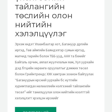
тайлангийн
төслийн олон
нийтийн
хэлэлцүүлэг
Эрхэм хүндэт Улаанбаатар хот, Багануур дүүргийн
иргэд, Төв аймгийн Баяндэлгэр сумын иргэд,
малчид төрийн болон ТББ-ууд, ААН та бүхнийг
Байгаль орчин, аялал жуулчлалын яам, Уул уурхайн
дэд бүтцийн хөрөнгө оруулалтыг дэмжих төсөл
болон Грийнтрендс ХХК хамтран зохион байгуулах
“Багануурын нүүрсний уурхайн бүс нутгийн
хуримтлагдах нөлөөллийн үнэлгээний тайлангийн
төсөл”-ийг танилцуулах олон нийтийн нээлттэй
хэлэлцүүлэгт хүрэлцэн ирэхийг