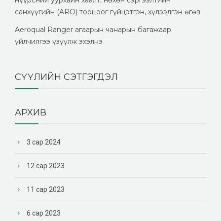
санхүүгийн (ARO) тооцоог гүйцэтгэн, хүлээлгэн өгөв
Aeroqual Ranger агаарын чанарын багажаар
үйлчилгээ үзүүлж эхэлнэ
СҮҮЛИЙН СЭТГЭГДЭЛ
АРХИВ
3 сар 2024
12 сар 2023
11 сар 2023
6 сар 2023