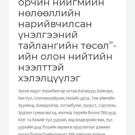
орчин нийгмийн
нөлөөллийн
нарийвчилсан
үнэлгээний
тайлангийн төсөл”-
ийн олон нийтийн
нээлттэй
хэлэлцүүлэг
Эрхэм хүндэт Улаанбаатар хотын Багануур, Баянзүрх,
Хан-Уул, Сонгинохайрхан, Налайх дүүргүүд, Төв аймгийн
Зуунмод, Баяндэлгэр, Алтанбулаг, Архуст, Сэргэлэн,
Эрдэнэ сумын иргэд, малчид төрийн болон ТББ-ууд,
ААН та бүхнийг Уул уурхай, хүнд үйлдвэрийн яам, Уул
уурхайн дэд бүтцийн хөрөнгө оруулалтыг дэмжих
төсөл болон Грийнтрендс ХХК хамтран зохион