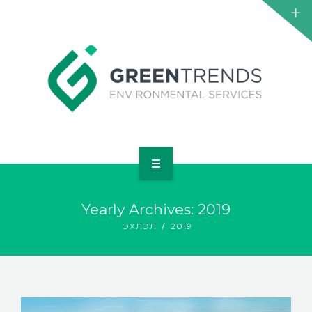
НҮҮР
Yearly Archives: 2019
ТАНИЛЦУУЛГА
ЭХЛЭЛ
2019
ҮЙЛЧИЛГЭЭ
ТӨСӨЛ