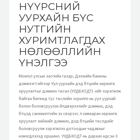
НҮҮРСНИЙ
УУРХАЙН БҮС
НУТГИЙН
ХУРИМТЛАГДАХ
НӨЛӨӨЛЛИЙН
ҮНЭЛГЭЭ
Монгол улсын засгийн газар, Дэлхийн банкны
дэмжлэгтэйгээр Уул уурхайн дэд бүтцийн хөрөнгө
оруулалтыг дэмжих төсөл (УУДБХОДТ) -ийг хэрэгжүүлж
байгаа бөгөөд тус төслийн зорилго нь уул уурхай
болон боловсруулах үйлдвэрлэлийг дэмжих, дэд
бүтцэд санхүүжилтийн эх үүсвэрээс үл хамааран хөрөнгө
оруулалт хийхийг дэмжих, дэд бүтцийн төслүүдийг
боловсруулж хэрэгжүүлэх дотоодын чадавхыг
нэмэгдүүлэхэд оршино. УУДБХОДТ нь дараах үндсэн 3