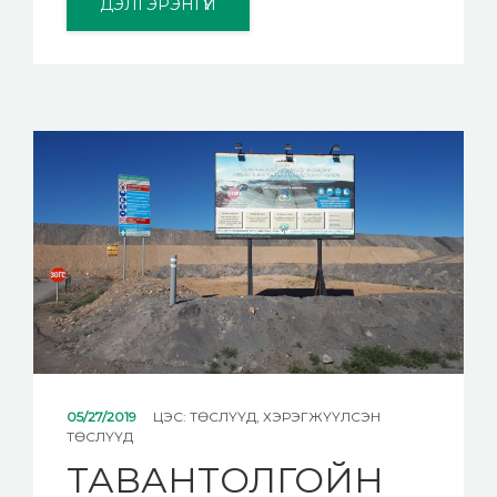
ДЭЛГЭРЭНГҮЙ
05/27/2019
ЦЭС:
ТӨСЛҮҮД
,
ХЭРЭГЖҮҮЛСЭН
ТӨСЛҮҮД
ТАВАНТОЛГОЙН