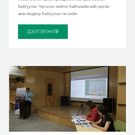
байгуулах “Нүүрснээс нийлэг байгалийн хий гарган
авах үйлдвэр байгуулах төслийн
ДЭЛГЭРЭНГҮЙ