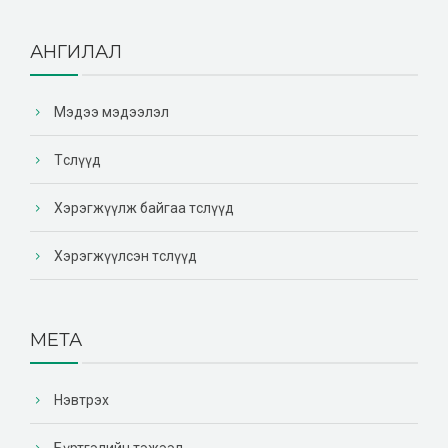
АНГИЛАЛ
Мэдээ мэдээлэл
Төслүүд
Хэрэгжүүлж байгаа төслүүд
Хэрэгжүүлсэн төслүүд
МЕТА
Нэвтрэх
Бүртгэлийн тэжээл