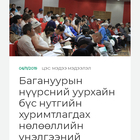
06/11/2019
ЦЭС:
МЭДЭЭ МЭДЭЭЛЭЛ
Багануурын
нүүрсний уурхайн
бүс нутгийн
хуримтлагдах
нөлөөллийн
үнэлгээний