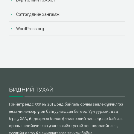
Сэтгэгдлийн хангамж
WordPress.org
БИДНИЙ ТУХАЙ
Грийнтрендс ХХК нь 2012 онд байгаль орчны зөвлөх үйлчилгээ
үзүүлэх чиглэлээр үүсгэн байгуулагдсан бөгөөд Уул уурхай, дэд
бүтэц, ХАА, үйлдвэрлэл болон үйлчилгээний чиглэлүүдээр байгаль
орчны нарийвчилсан үнэлгээ хийх тусгай зөвшөөрлийг авч,
хуулийн дагуу үйл ажиллагаагаа явуулж байна.