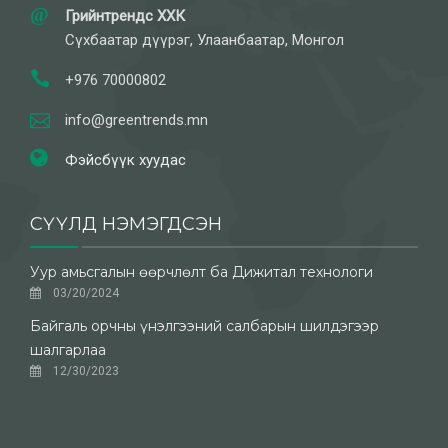
Грийнтрендс ХХК
Сүхбаатар дүүрэг, Улаанбаатар, Монгол
+976 70000802
info@greentrends.mn
Фэйсбүүк хуудас
СҮҮЛД НЭМЭГДСЭН
Уур амьсгалын өөрчлөлт ба Дижитал технологи
03/20/2024
Байгаль орчны үнэлгээний салбарын шилдэгээр
шалгарлаа
12/30/2023