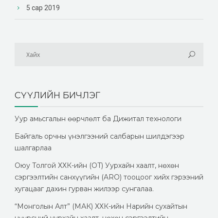
5 сар 2019
СҮҮЛИЙН БИЧЛЭГ
Уур амьсгалын өөрчлөлт ба Дижитал технологи
Байгаль орчны үнэлгээний салбарын шилдэгээр
шалгарлаа
Оюу Толгой ХХК-ийн (OT) Уурхайн хаалт, нөхөн
сэргээлтийн санхүүгийн (ARO) тооцоог хийх гэрээний
хугацааг дахин гурван жилээр сунгалаа.
“Монголын Алт” (МАК) ХХК-ийн Нарийн сухайтын
нүүрсний уурхайн хаалт, нөхөн сэргээлтийн