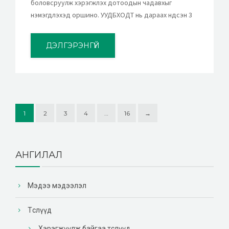
боловсруулж хэрэгжүүлэх дотоодын чадавхыг
нэмэгдүүлэхэд оршино. УУДБХОДТ нь дараах үндсэн 3
ДЭЛГЭРЭНГҮЙ
1
2
3
4
…
16
→
АНГИЛАЛ
Мэдээ мэдээлэл
Төслүүд
Хэрэгжүүлж байгаа төслүүд