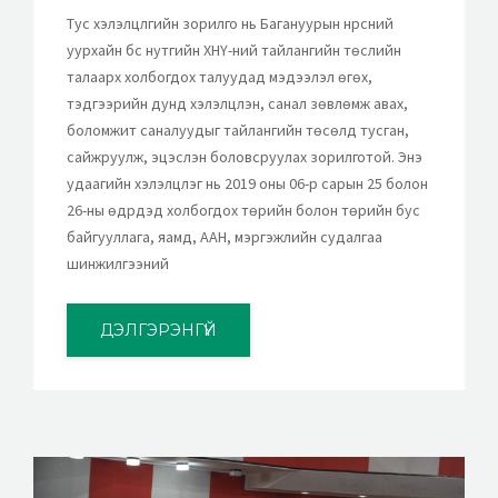
Тус хэлэлцүүлгийн зорилго нь Багануурын нүүрсний
уурхайн бүс нутгийн ХНҮ-ний тайлангийн төслийн
талаарх холбогдох талуудад мэдээлэл өгөх,
тэдгээрийн дунд хэлэлцүүлэн, санал зөвлөмж авах,
боломжит саналуудыг тайлангийн төсөлд тусган,
сайжруулж, эцэслэн боловсруулах зорилготой. Энэ
удаагийн хэлэлцүүлэг нь 2019 оны 06-р сарын 25 болон
26-ны өдрүүдэд холбогдох төрийн болон төрийн бус
байгууллага, яамд, ААН, мэргэжлийн судалгаа
шинжилгээний
ДЭЛГЭРЭНГҮЙ