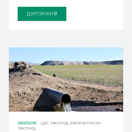
ДЭЛГЭРЭНГҮЙ
05/27/2019
ЦЭС:
ТӨСЛҮҮД
,
ХЭРЭГЖҮҮЛСЭН
ТӨСЛҮҮД