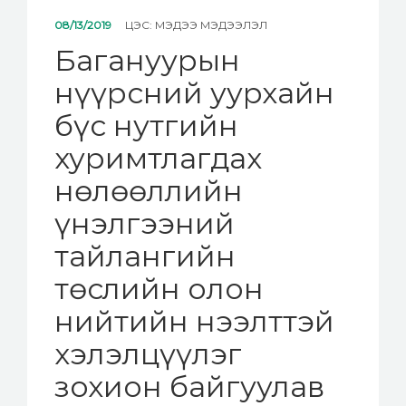
08/13/2019
ЦЭС:
МЭДЭЭ МЭДЭЭЛЭЛ
Багануурын
нүүрсний уурхайн
бүс нутгийн
хуримтлагдах
нөлөөллийн
үнэлгээний
тайлангийн
төслийн олон
нийтийн нээлттэй
хэлэлцүүлэг
зохион байгуулав