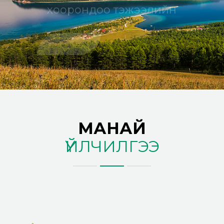
МЭДЭЭ
хоорондоо тэжээлийн
ХОЛБОО БАРИХ
ЦААШ ҮЗЭХ
МАНАЙ
ҮЙЛЧИЛГЭЭ