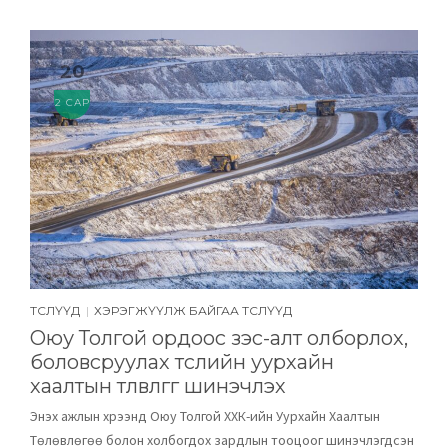
20
2 САР
ТӨСЛҮҮД
ХЭРЭГЖҮҮЛЖ БАЙГАА ТӨСЛҮҮД
|
Оюу Толгой ордоос зэс-алт олборлох,
боловсруулах төслийн уурхайн
хаалтын төлөвлөгөөг шинэчлэх
Энэхүү ажлын хүрээнд Оюу Толгой ХХК-ийн Уурхайн Хаалтын
Төлөвлөгөө болон холбогдох зардлын тооцоог шинэчлэгдсэн