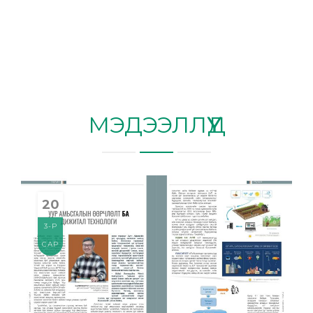
МЭДЭЭЛЛҮҮД
20
3-Р
САР