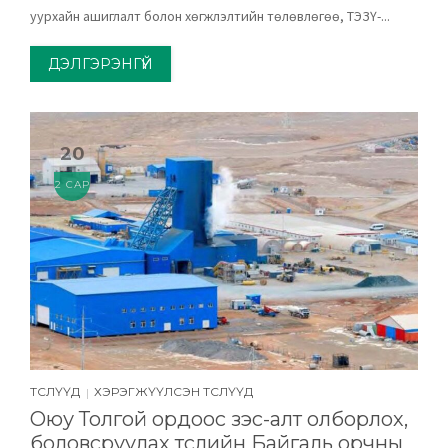
уурхайн ашиглалт болон хөгжүүлэлтийн төлөвлөгөө, ТЭЗҮ-...
ДЭЛГЭРЭНГҮЙ
20
2 САР
ТӨСЛҮҮД
ХЭРЭГЖҮҮЛСЭН ТӨСЛҮҮД
|
Оюу Толгой ордоос зэс-алт олборлох,
боловсруулах төслийн Байгаль орчны