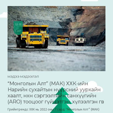
8
12-Р
САР
МЭДЭЭ МЭДЭЭЛЭЛ
“Монголын Алт” (МАК) ХХК-ийн
Нарийн сухайтын нүүрсний уурхайн
хаалт, нөхөн сэргээлтийн санхүүгийн
(ARO) тооцоог гүйцэтгэн, хүлээлгэн өгөв
Грийнтрендс ХХК нь 2022 оны 7 сард “Монголын Алт” (МАК)