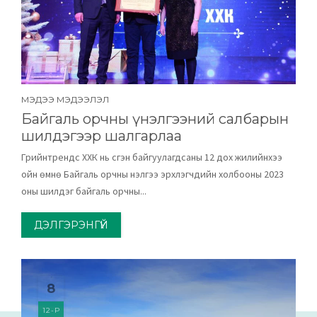
МЭДЭЭ МЭДЭЭЛЭЛ
Байгаль орчны үнэлгээний салбарын
шилдэгээр шалгарлаа
Грийнтрендс ХХК нь үүсгэн байгуулагдсаны 12 дох жилийнхээ
ойн өмнө Байгаль орчны үнэлгээ эрхлэгчдийн холбооны 2023
оны шилдэг байгаль орчны...
ДЭЛГЭРЭНГҮЙ
8
12-Р