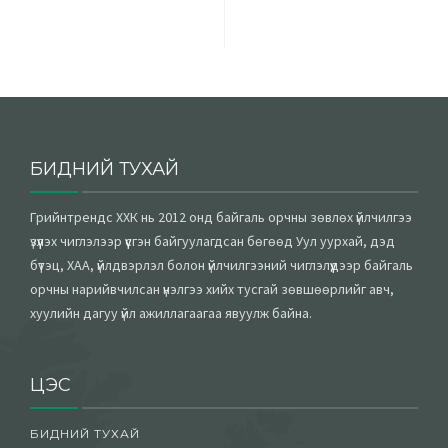
БИДНИЙ ТУХАЙ
Грийнтрендс ХХК нь 2012 онд байгаль орчны зөвлөх үйлчилгээ
үзүүлэх чиглэлээр үүсгэн байгуулагдсан бөгөөд Уул уурхай, дэд
бүтэц, ХАА, үйлдвэрлэл болон үйлчилгээний чиглэлүүдээр байгаль
орчны нарийвчилсан үнэлгээ хийх тусгай зөвшөөрлийг авч,
хуулийн дагуу үйл ажиллагаагаа явуулж байна.
ЦЭС
БИДНИЙ ТУХАЙ