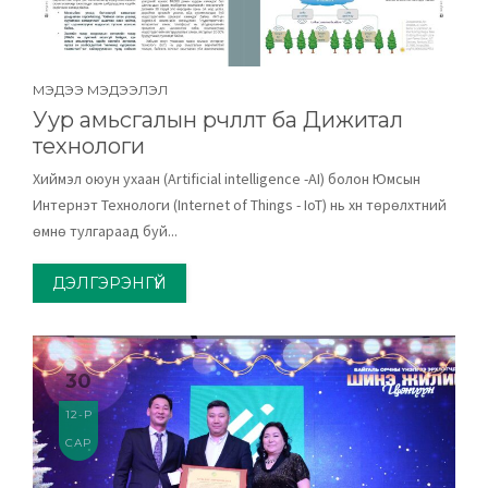
МЭДЭЭ МЭДЭЭЛЭЛ
Уур амьсгалын өөрчлөлт ба Дижитал
технологи
Хиймэл оюун ухаан (Artificial intelligence -AI) болон Юмсын
Интернэт Технологи (Internet of Things - IoT) нь хүн төрөлхтний
өмнө тулгараад буй...
ДЭЛГЭРЭНГҮЙ
30
12-Р
САР