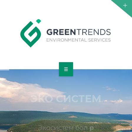
НҮҮР
ТАНИЛЦУУЛГА
ЭКО СИСТЕМ
ҮЙЛЧИЛГЭЭ
ТӨСӨЛ
Экосистем бол өөр