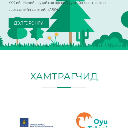
ХХК-ийн Нарийн сухайтын нүүрсний уурхайн хаалт, нөхөн
сэргээлтийн санхүүгийн (ARO)...
ДЭЛГЭРЭНГҮЙ
ХАМТРАГЧИД