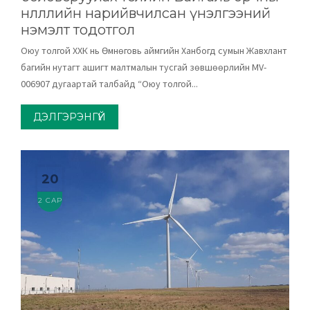
нөлөөллийн нарийвчилсан үнэлгээний
нэмэлт тодотгол
Оюу толгой ХХК нь Өмнөговь аймгийн Ханбогд сумын Жавхлант
багийн нутагт ашигт малтмалын тусгай зөвшөөрлийн MV-
006907 дугаартай талбайд “Оюу толгой...
ДЭЛГЭРЭНГҮЙ
20
2 САР