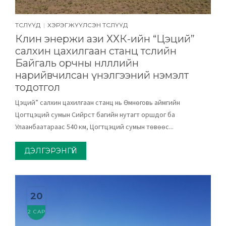
ТӨСЛҮҮД
ХЭРЭГЖҮҮЛСЭН ТӨСЛҮҮД
|
Клин энержи ази ХХК-ийн “Цэций”
салхин цахилгаан станц төслийн
Байгаль орчны нөлөөллийн
нарийвчилсан үнэлгээний нэмэлт
тодотгол
Цэций” салхин цахилгаан станц нь Өмнөговь аймгийн
Цогтцэций сумын Сийрст багийн нутагт оршдог ба
Улаанбаатараас 540 км, Цогтцэций сумын төвөөс...
ДЭЛГЭРЭНГҮЙ
20
2 САР