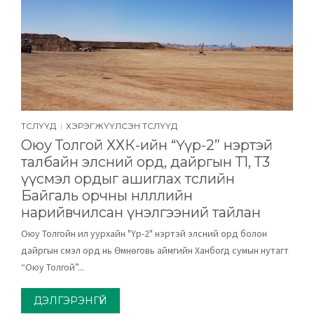
ТӨСЛҮҮД
ХЭРЭГЖҮҮЛСЭН ТӨСЛҮҮД
|
Оюу Толгой ХХК-ийн “Үүр-2” нэртэй
талбайн элсний орд, дайргын Т1, Т3
үүсмэл ордыг ашиглах төслийн
Байгаль орчны нөлөөллийн
нарийвчилсан үнэлгээний тайлан
Оюу Толгойн ил уурхайн "Үүр-2" нэртэй элсний орд болон
дайргын үүсмэл орд нь Өмнөговь аймгийн Ханбогд сумын нутагт
“Оюу Толгой”...
ДЭЛГЭРЭНГҮЙ