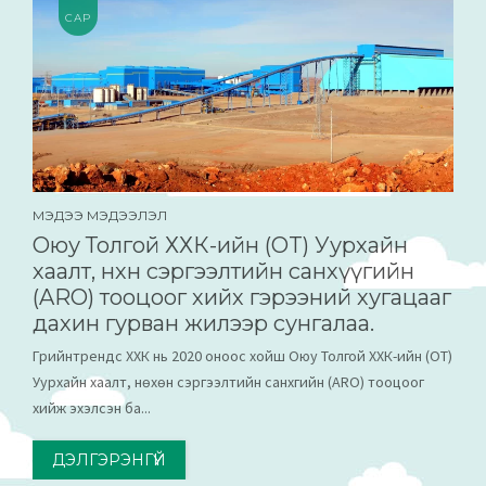
САР
МЭДЭЭ МЭДЭЭЛЭЛ
Оюу Толгой ХХК-ийн (OT) Уурхайн
хаалт, нөхөн сэргээлтийн санхүүгийн
(ARO) тооцоог хийх гэрээний хугацааг
дахин гурван жилээр сунгалаа.
Грийнтрендс ХХК нь 2020 оноос хойш Оюу Толгой ХХК-ийн (OT)
Уурхайн хаалт, нөхөн сэргээлтийн санхүүгийн (ARO) тооцоог
хийж эхэлсэн ба...
ДЭЛГЭРЭНГҮЙ