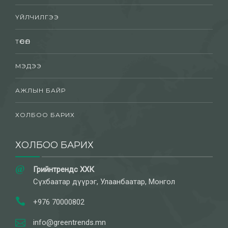
ҮЙЛЧИЛГЭЭ
ТӨСӨЛ
МЭДЭЭ
АЖЛЫН БАЙР
ХОЛБОО БАРИХ
ХОЛБОО БАРИХ
Грийнтрендс ХХК
Сүхбаатар дүүрэг, Улаанбаатар, Монгол
+976 70000802
info@greentrends.mn