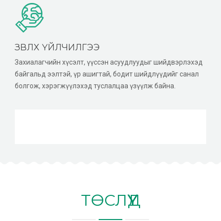
ЗӨВЛӨХ ҮЙЛЧИЛГЭЭ
Захиалагчийн хүсэлт, үүссэн асуудлуудыг шийдвэрлэхэд
байгальд ээлтэй, үр ашигтай, бодит шийдлүүдийг санал
болгож, хэрэгжүүлэхэд туслалцаа үзүүлж байна.
ТӨСЛҮҮД