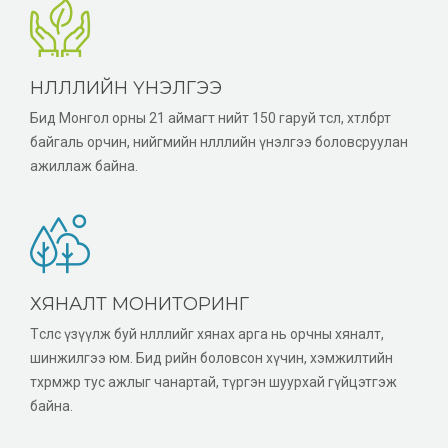
НӨЛӨӨЛЛИЙН ҮНЭЛГЭЭ
Бид Монгол орны 21 аймагт нийт 150 гаруй төсөл, хөтөлбөрт
байгаль орчин, нийгмийн нөлөөллийн үнэлгээ боловсруулан
ажиллаж байна.
ХЯНАЛТ МОНИТОРИНГ
Төслөөс үзүүлж буй нөлөөллийг хянах арга нь орчны хяналт,
шинжилгээ юм. Бид өөрийн боловсон хүчин, хэмжилтийн
төхөөрөмжөөр тус ажлыг чанартай, түргэн шуурхай гүйцэтгэж
байна.