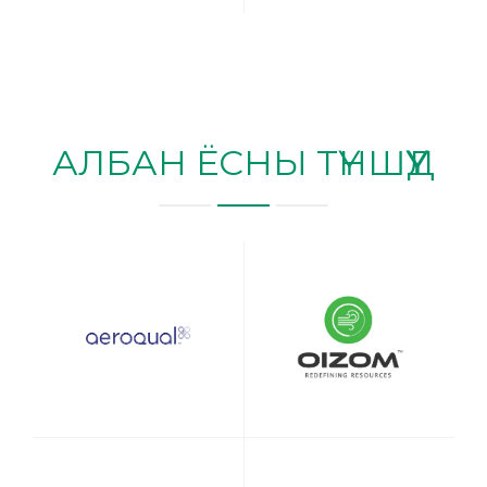
АЛБАН ЁСНЫ ТҮНШҮҮД