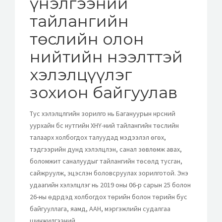
үнэлгээний
тайлангийн
төслийн олон
нийтийн нээлттэй
хэлэлцүүлэг
зохион байгуулав
Тус хэлэлцүүлгийн зорилго нь Багануурын нүүрсний
уурхайн бүс нутгийн ХНҮ-ний тайлангийн төслийн
талаарх холбогдох талуудад мэдээлэл өгөх,
тэдгээрийн дунд хэлэлцүүлэн, санал зөвлөмж авах,
боломжит саналуудыг тайлангийн төсөлд тусган,
сайжруулж, эцэслэн боловсруулах зорилготой. Энэ
удаагийн хэлэлцүүлэг нь 2019 оны 06-р сарын 25 болон
26-ны өдрүүдэд холбогдох төрийн болон төрийн бус
байгууллага, яамд, ААН, мэргэжлийн судалгаа
шинжилгээний