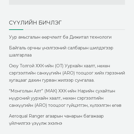
СҮҮЛИЙН БИЧЛЭГ
Уур амьсгалын өөрчлөлт ба Дижитал технологи
Байгаль орчны үнэлгээний салбарын шилдэгээр
шалгарлаа
Оюу Толгой ХХК-ийн (OT) Уурхайн хаалт, нөхөн
сэргээлтийн санхүүгийн (ARO) тооцоог хийх гэрээний
хугацааг дахин гурван жилээр сунгалаа.
“Монголын Алт” (МАК) ХХК-ийн Нарийн сухайтын
нүүрсний уурхайн хаалт, нөхөн сэргээлтийн
санхүүгийн (ARO) тооцоог гүйцэтгэн, хүлээлгэн өгөв
Aeroqual Ranger агаарын чанарын багажаар
үйлчилгээ үзүүлж эхэлнэ