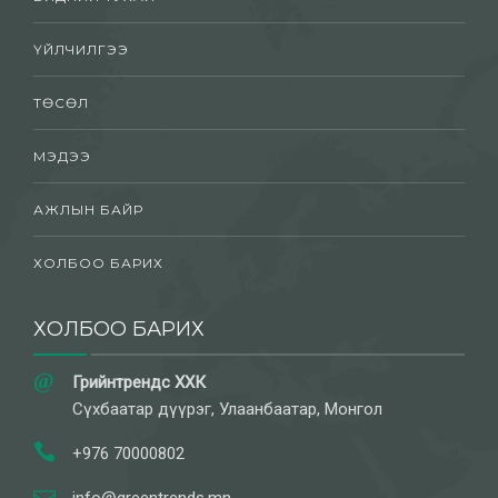
ҮЙЛЧИЛГЭЭ
ТӨСӨЛ
МЭДЭЭ
АЖЛЫН БАЙР
ХОЛБОО БАРИХ
ХОЛБОО БАРИХ
Грийнтрендс ХХК
Сүхбаатар дүүрэг, Улаанбаатар, Монгол
+976 70000802
info@greentrends.mn