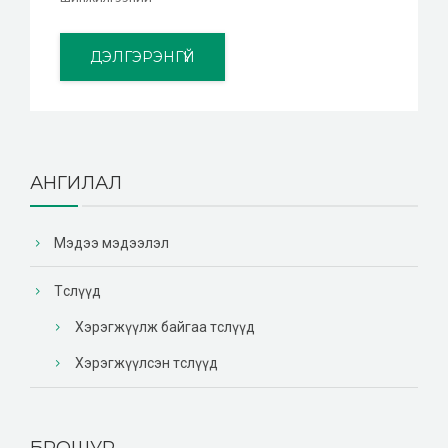
ДЭЛГЭРЭНГҮЙ
АНГИЛАЛ
Мэдээ мэдээлэл
Төслүүд
Хэрэгжүүлж байгаа төслүүд
Хэрэгжүүлсэн төслүүд
БРОШУР