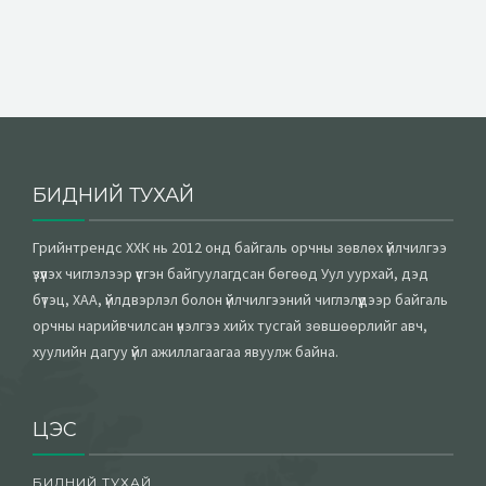
БИДНИЙ ТУХАЙ
Грийнтрендс ХХК нь 2012 онд байгаль орчны зөвлөх үйлчилгээ
үзүүлэх чиглэлээр үүсгэн байгуулагдсан бөгөөд Уул уурхай, дэд
бүтэц, ХАА, үйлдвэрлэл болон үйлчилгээний чиглэлүүдээр байгаль
орчны нарийвчилсан үнэлгээ хийх тусгай зөвшөөрлийг авч,
хуулийн дагуу үйл ажиллагаагаа явуулж байна.
ЦЭС
БИДНИЙ ТУХАЙ