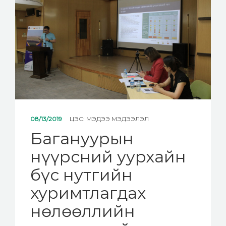
МЭДЭЭ
ХОЛБОО БАРИХ
08/13/2019
ЦЭС:
МЭДЭЭ МЭДЭЭЛЭЛ
Багануурын
нүүрсний уурхайн
бүс нутгийн
хуримтлагдах
нөлөөллийн