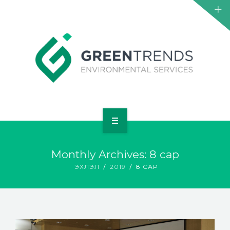
НҮҮР
Monthly Archives: 8 сар
ТАНИЛЦУУЛГА
ЭХЛЭЛ
2019
8 САР
ҮЙЛЧИЛГЭЭ
ТӨСӨЛ