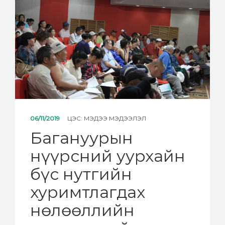
МЭДЭЭ
ХОЛБОО БАРИХ
06/11/2019
ЦЭС:
МЭДЭЭ МЭДЭЭЛЭЛ
Багануурын
нүүрсний уурхайн
бүс нутгийн
хуримтлагдах
нөлөөллийн