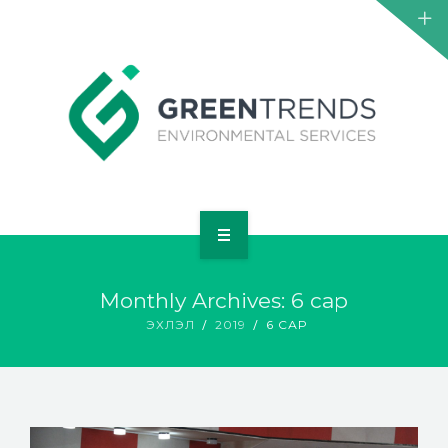
НҮҮР
Monthly Archives: 6 сар
ТАНИЛЦУУЛГА
ЭХЛЭЛ
2019
6 САР
ҮЙЛЧИЛГЭЭ
ТӨСӨЛ