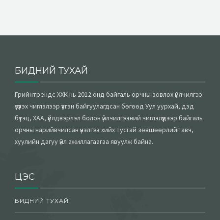
БИДНИЙ ТУХАЙ
Грийнтрендс ХХК нь 2012 онд байгаль орчны зөвлөх үйлчилгээ
үзүүлэх чиглэлээр үүсгэн байгуулагдсан бөгөөд Уул уурхай, дэд
бүтэц, ХАА, үйлдвэрлэл болон үйлчилгээний чиглэлүүдээр байгаль
орчны нарийвчилсан үнэлгээ хийх тусгай зөвшөөрлийг авч,
хуулийн дагуу үйл ажиллагаагаа явуулж байна.
ЦЭС
БИДНИЙ ТУХАЙ