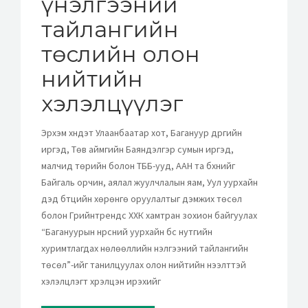
үнэлгээний
тайлангийн
төслийн олон
нийтийн
хэлэлцүүлэг
Эрхэм хүндэт Улаанбаатар хот, Багануур дүүргийн
иргэд, Төв аймгийн Баяндэлгэр сумын иргэд,
малчид төрийн болон ТББ-ууд, ААН та бүхнийг
Байгаль орчин, аялал жуулчлалын яам, Уул уурхайн
дэд бүтцийн хөрөнгө оруулалтыг дэмжих төсөл
болон Грийнтрендс ХХК хамтран зохион байгуулах
“Багануурын нүүрсний уурхайн бүс нутгийн
хуримтлагдах нөлөөллийн үнэлгээний тайлангийн
төсөл”-ийг танилцуулах олон нийтийн нээлттэй
хэлэлцүүлэгт хүрэлцэн ирэхийг