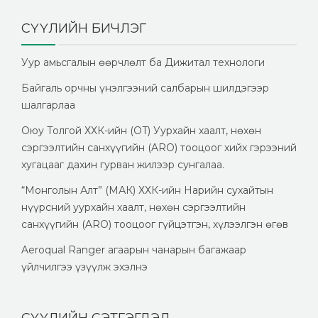
СҮҮЛИЙН БИЧЛЭГ
Уур амьсгалын өөрчлөлт ба Дижитал технологи
Байгаль орчны үнэлгээний салбарын шилдэгээр
шалгарлаа
Оюу Толгой ХХК-ийн (OT) Уурхайн хаалт, нөхөн
сэргээлтийн санхүүгийн (ARO) тооцоог хийх гэрээний
хугацааг дахин гурван жилээр сунгалаа.
“Монголын Алт” (МАК) ХХК-ийн Нарийн сухайтын
нүүрсний уурхайн хаалт, нөхөн сэргээлтийн
санхүүгийн (ARO) тооцоог гүйцэтгэн, хүлээлгэн өгөв
Aeroqual Ranger агаарын чанарын багажаар
үйлчилгээ үзүүлж эхэлнэ
СҮҮЛИЙН СЭТГЭГДЭЛ