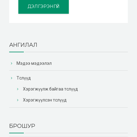
ДЭЛГЭРЭНГҮЙ
АНГИЛАЛ
Мэдээ мэдээлэл
Төслүүд
Хэрэгжүүлж байгаа төслүүд
Хэрэгжүүлсэн төслүүд
БРОШУР