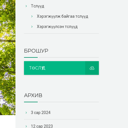
Төслүүд
Хэрэгжүүлж байгаа төслүүд
Хэрэгжүүлсэн төслүүд
БРОШУР
ТӨСЛҮҮД
АРХИВ
3 сар 2024
12 сар 2023