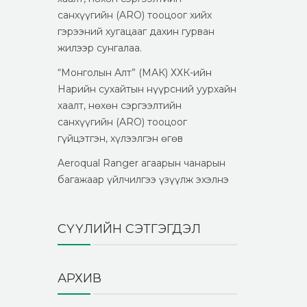
санхүүгийн (ARO) тооцоог хийх
гэрээний хугацааг дахин гурван
жилээр сунгалаа.
“Монголын Алт” (МАК) ХХК-ийн
Нарийн сухайтын нүүрсний уурхайн
хаалт, нөхөн сэргээлтийн
санхүүгийн (ARO) тооцоог
гүйцэтгэн, хүлээлгэн өгөв
Aeroqual Ranger агаарын чанарын
багажаар үйлчилгээ үзүүлж эхэлнэ
СҮҮЛИЙН СЭТГЭГДЭЛ
АРХИВ