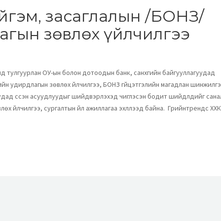
йгэм, засаглалын /БОНЗ/
агын зөвлөх үйлчилгээ
нд тулгуурлан ОУ-ын болон дотоодын банк, санхүүгийн байгууллагуудад
ийн удирдлагын зөвлөх үйлчилгээ, БОНЗ гүйцэтгэлийн магадлан шинжилг
дад үүссэн асуудлуудыг шийдвэрлэхэд чиглэсэн бодит шийдлүүдийг сана
лөх үйлчилгээ, сургалтын үйл ажиллагаа эхлүүлээд байна. Грийнтрендс ХХК