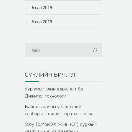
6 сар 2019
5 сар 2019
СҮҮЛИЙН БИЧЛЭГ
Уур амьсгалын өөрчлөлт ба
Дижитал технологи
Байгаль орчны үнэлгээний
салбарын шилдэгээр шалгарлаа
Оюу Толгой ХХК-ийн (OT) Уурхайн
хаалт, нөхөн сэргээлтийн