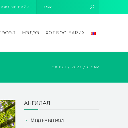
АЖЛЫН БАЙР
ТӨСӨЛ
МЭДЭЭ
ХОЛБОО БАРИХ
ЭХЛЭЛ
2023
6 САР
АНГИЛАЛ
Мэдээ мэдээлэл