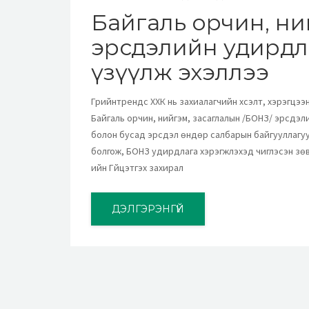
Байгаль орчин, ни
эрсдэлийн удирдл
үзүүлж эхэллээ
Грийнтрендс ХХК нь захиалагчийн хүсэлт, хэрэгцээ
Байгаль орчин, нийгэм, засаглалын /БОНЗ/ эрсдэл
болон бусад эрсдэл өндөр салбарын байгууллагуу
болгож, БОНЗ удирдлага хэрэгжүүлэхэд чиглэсэн зөв
ийн Гүйцэтгэх захирал
ДЭЛГЭРЭНГҮЙ