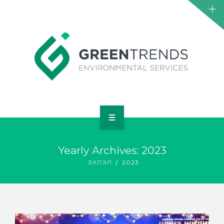
НҮҮР
Yearly Archives: 2023
ТАНИЛЦУУЛГА
ЭХЛЭЛ
2023
ҮЙЛЧИЛГЭЭ
ТӨСӨЛ