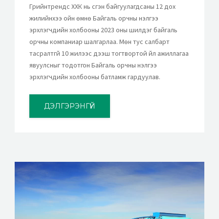
Грийнтрендс ХХК нь үүсгэн байгуулагдсаны 12 дох
жилийнхээ ойн өмнө Байгаль орчны үнэлгээ
эрхлэгчдийн холбооны 2023 оны шилдэг байгаль
орчны компаниар шалгарлаа. Мөн тус салбарт
тасралтгүй 10 жилээс дээш тогтвортой үйл ажиллагаа
явуулсныг тодотгон Байгаль орчны үнэлгээ
эрхлэгчдийн холбооны батламж гардуулав.
ДЭЛГЭРЭНГҮЙ