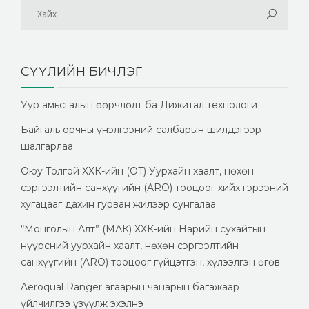
СҮҮЛИЙН БИЧЛЭГ
Уур амьсгалын өөрчлөлт ба Дижитал технологи
Байгаль орчны үнэлгээний салбарын шилдэгээр
шалгарлаа
Оюу Толгой ХХК-ийн (OT) Уурхайн хаалт, нөхөн
сэргээлтийн санхүүгийн (ARO) тооцоог хийх гэрээний
хугацааг дахин гурван жилээр сунгалаа.
“Монголын Алт” (МАК) ХХК-ийн Нарийн сухайтын
нүүрсний уурхайн хаалт, нөхөн сэргээлтийн
санхүүгийн (ARO) тооцоог гүйцэтгэн, хүлээлгэн өгөв
Aeroqual Ranger агаарын чанарын багажаар
үйлчилгээ үзүүлж эхэлнэ