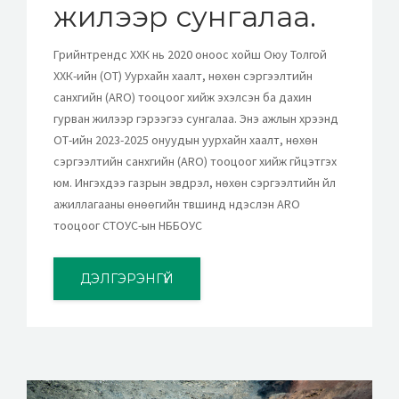
жилээр сунгалаа.
Грийнтрендс ХХК нь 2020 оноос хойш Оюу Толгой
ХХК-ийн (OT) Уурхайн хаалт, нөхөн сэргээлтийн
санхүүгийн (ARO) тооцоог хийж эхэлсэн ба дахин
гурван жилээр гэрээгээ сунгалаа. Энэ ажлын хүрээнд
ОТ-ийн 2023-2025 онуудын уурхайн хаалт, нөхөн
сэргээлтийн санхүүгийн (ARO) тооцоог хийж гүйцэтгэх
юм. Ингэхдээ газрын эвдрэл, нөхөн сэргээлтийн үйл
ажиллагааны өнөөгийн түвшинд үндэслэн ARO
тооцоог СТОУС-ын НББОУС
ДЭЛГЭРЭНГҮЙ