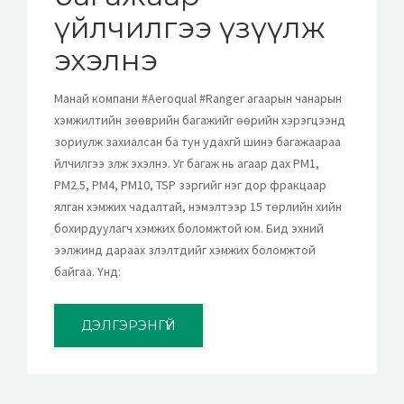
үйлчилгээ үзүүлж
эхэлнэ
Манай компани #Aeroqual #Ranger агаарын чанарын
хэмжилтийн зөөврийн багажийг өөрийн хэрэгцээнд
зориулж захиалсан ба тун удахгүй шинэ багажаараа
үйлчилгээ үзүүлж эхэлнэ. Уг багаж нь агаар дах PM1,
PM2.5, PM4, PM10, TSP зэргийг нэг дор фракцаар
ялган хэмжих чадалтай, нэмэлтээр 15 төрлийн хийн
бохирдуулагч хэмжих боломжтой юм. Бид эхний
ээлжинд дараах үзүүлэлтүүдийг хэмжих боломжтой
байгаа. Үүнд:
ДЭЛГЭРЭНГҮЙ