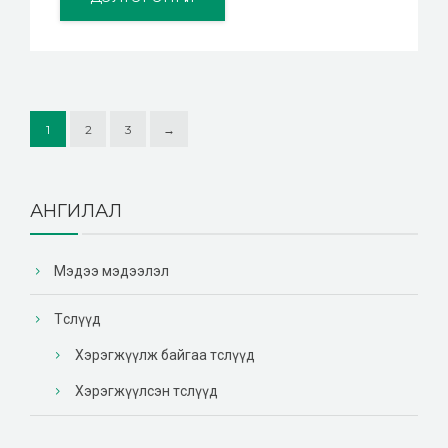
1
2
3
→
АНГИЛАЛ
Мэдээ мэдээлэл
Төслүүд
Хэрэгжүүлж байгаа төслүүд
Хэрэгжүүлсэн төслүүд