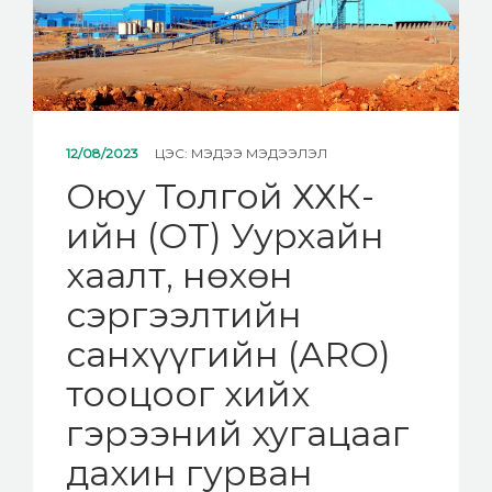
12/08/2023
ЦЭС:
МЭДЭЭ МЭДЭЭЛЭЛ
Оюу Толгой ХХК-
ийн (OT) Уурхайн
хаалт, нөхөн
сэргээлтийн
санхүүгийн (ARO)
тооцоог хийх
гэрээний хугацааг
дахин гурван