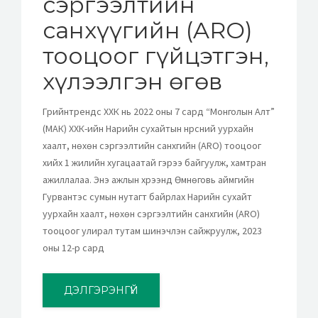
сэргээлтийн
санхүүгийн (ARO)
тооцоог гүйцэтгэн,
хүлээлгэн өгөв
Грийнтрендс ХХК нь 2022 оны 7 сард “Монголын Алт”
(МАК) ХХК-ийн Нарийн сухайтын нүүрсний уурхайн
хаалт, нөхөн сэргээлтийн санхүүгийн (ARO) тооцоог
хийх 1 жилийн хугацаатай гэрээ байгуулж, хамтран
ажиллалаа. Энэ ажлын хүрээнд Өмнөговь аймгийн
Гурвантэс сумын нутагт байрлах Нарийн сухайт
уурхайн хаалт, нөхөн сэргээлтийн санхүүгийн (ARO)
тооцоог улирал тутам шинэчлэн сайжруулж, 2023
оны 12-р сард
ДЭЛГЭРЭНГҮЙ