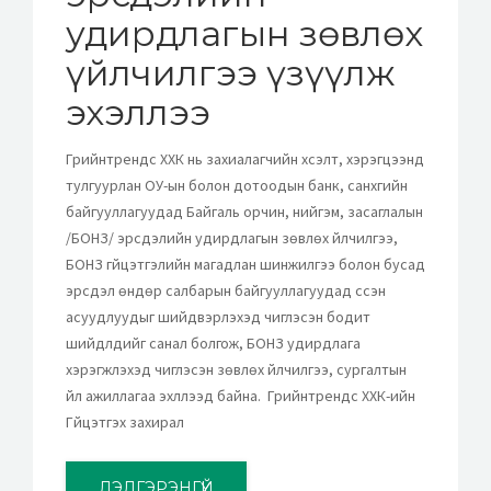
удирдлагын зөвлөх
үйлчилгээ үзүүлж
эхэллээ
Грийнтрендс ХХК нь захиалагчийн хүсэлт, хэрэгцээнд
тулгуурлан ОУ-ын болон дотоодын банк, санхүүгийн
байгууллагуудад Байгаль орчин, нийгэм, засаглалын
/БОНЗ/ эрсдэлийн удирдлагын зөвлөх үйлчилгээ,
БОНЗ гүйцэтгэлийн магадлан шинжилгээ болон бусад
эрсдэл өндөр салбарын байгууллагуудад үүссэн
асуудлуудыг шийдвэрлэхэд чиглэсэн бодит
шийдлүүдийг санал болгож, БОНЗ удирдлага
хэрэгжүүлэхэд чиглэсэн зөвлөх үйлчилгээ, сургалтын
үйл ажиллагаа эхлүүлээд байна. Грийнтрендс ХХК-ийн
Гүйцэтгэх захирал
ДЭЛГЭРЭНГҮЙ