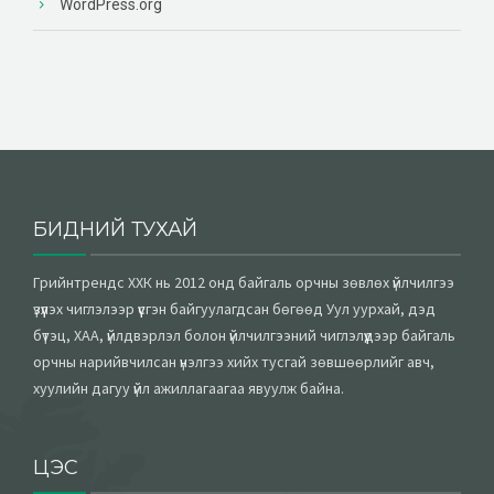
WordPress.org
БИДНИЙ ТУХАЙ
Грийнтрендс ХХК нь 2012 онд байгаль орчны зөвлөх үйлчилгээ
үзүүлэх чиглэлээр үүсгэн байгуулагдсан бөгөөд Уул уурхай, дэд
бүтэц, ХАА, үйлдвэрлэл болон үйлчилгээний чиглэлүүдээр байгаль
орчны нарийвчилсан үнэлгээ хийх тусгай зөвшөөрлийг авч,
хуулийн дагуу үйл ажиллагаагаа явуулж байна.
ЦЭС