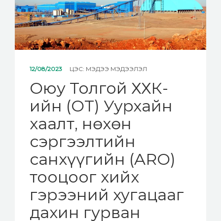
12/08/2023
ЦЭС:
МЭДЭЭ МЭДЭЭЛЭЛ
Оюу Толгой ХХК-
ийн (OT) Уурхайн
хаалт, нөхөн
сэргээлтийн
санхүүгийн (ARO)
тооцоог хийх
гэрээний хугацааг
дахин гурван