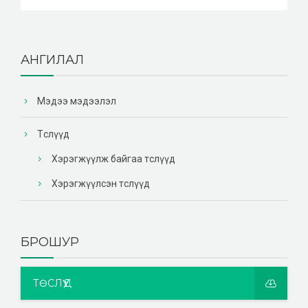
АНГИЛАЛ
Мэдээ мэдээлэл
Төслүүд
Хэрэгжүүлж байгаа төслүүд
Хэрэгжүүлсэн төслүүд
БРОШУР
ТӨСЛҮҮД