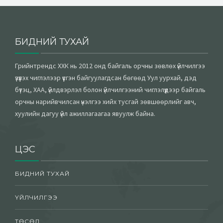
БИДНИЙ ТУХАЙ
Грийнтрендс ХХК нь 2012 онд байгаль орчны зөвлөх үйлчилгээ
үзүүлэх чиглэлээр үүсгэн байгуулагдсан бөгөөд Уул уурхай, дэд
бүтэц, ХАА, үйлдвэрлэл болон үйлчилгээний чиглэлүүдээр байгаль
орчны нарийвчилсан үнэлгээ хийх тусгай зөвшөөрлийг авч,
хуулийн дагуу үйл ажиллагаагаа явуулж байна.
ЦЭС
БИДНИЙ ТУХАЙ
ҮЙЛЧИЛГЭЭ
ТӨСӨЛ