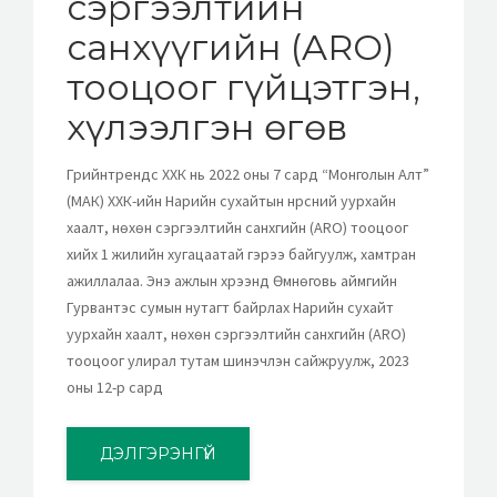
сэргээлтийн
санхүүгийн (ARO)
тооцоог гүйцэтгэн,
хүлээлгэн өгөв
Грийнтрендс ХХК нь 2022 оны 7 сард “Монголын Алт”
(МАК) ХХК-ийн Нарийн сухайтын нүүрсний уурхайн
хаалт, нөхөн сэргээлтийн санхүүгийн (ARO) тооцоог
хийх 1 жилийн хугацаатай гэрээ байгуулж, хамтран
ажиллалаа. Энэ ажлын хүрээнд Өмнөговь аймгийн
Гурвантэс сумын нутагт байрлах Нарийн сухайт
уурхайн хаалт, нөхөн сэргээлтийн санхүүгийн (ARO)
тооцоог улирал тутам шинэчлэн сайжруулж, 2023
оны 12-р сард
ДЭЛГЭРЭНГҮЙ