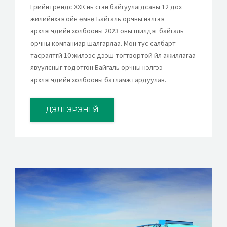
Грийнтрендс ХХК нь үүсгэн байгуулагдсаны 12 дох
жилийнхээ ойн өмнө Байгаль орчны үнэлгээ
эрхлэгчдийн холбооны 2023 оны шилдэг байгаль
орчны компаниар шалгарлаа. Мөн тус салбарт
тасралтгүй 10 жилээс дээш тогтвортой үйл ажиллагаа
явуулсныг тодотгон Байгаль орчны үнэлгээ
эрхлэгчдийн холбооны батламж гардуулав.
ДЭЛГЭРЭНГҮЙ