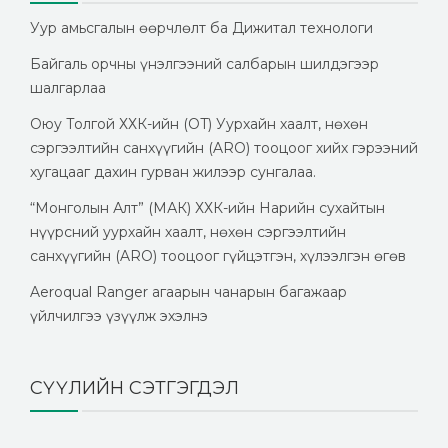
Уур амьсгалын өөрчлөлт ба Дижитал технологи
Байгаль орчны үнэлгээний салбарын шилдэгээр
шалгарлаа
Оюу Толгой ХХК-ийн (OT) Уурхайн хаалт, нөхөн
сэргээлтийн санхүүгийн (ARO) тооцоог хийх гэрээний
хугацааг дахин гурван жилээр сунгалаа.
“Монголын Алт” (МАК) ХХК-ийн Нарийн сухайтын
нүүрсний уурхайн хаалт, нөхөн сэргээлтийн
санхүүгийн (ARO) тооцоог гүйцэтгэн, хүлээлгэн өгөв
Aeroqual Ranger агаарын чанарын багажаар
үйлчилгээ үзүүлж эхэлнэ
СҮҮЛИЙН СЭТГЭГДЭЛ