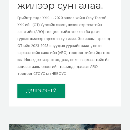
жилээр сунгалаа.
Грийнтрендс ХХК нь 2020 оноос хойш Оюу Толгой
ХХК-ийн (OT) Уурхайн хаалт, нөхөн сэргээлтийн
санхүүгийн (ARO) тооцоог хийж эхэлсэн ба дахин
гурван жилээр гэрээгээ сунгалаа. Энэ ажлын хүрээнд
ОТ-ийн 2023-2025 онуудын уурхайн хаалт, нөхөн
сэргээлтийн санхүүгийн (ARO) тооцоог хийж гүйцэтгэх
юм. Ингэхдээ газрын эвдрэл, нөхөн сэргээлтийн үйл
ажиллагааны өнөөгийн түвшинд үндэслэн ARO
тооцоог СТОУС-ын НББОУС
ДЭЛГЭРЭНГҮЙ