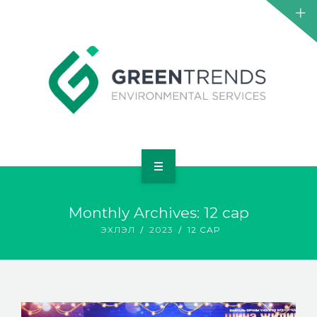
НҮҮР
Monthly Archives: 12 сар
ТАНИЛЦУУЛГА
ЭХЛЭЛ
2023
12 САР
ҮЙЛЧИЛГЭЭ
ТӨСӨЛ