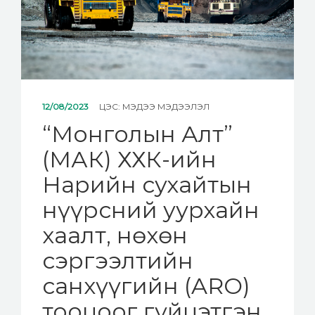
12/08/2023
ЦЭС:
МЭДЭЭ МЭДЭЭЛЭЛ
“Монголын Алт”
(МАК) ХХК-ийн
Нарийн сухайтын
нүүрсний уурхайн
хаалт, нөхөн
сэргээлтийн
санхүүгийн (ARO)
тооцоог гүйцэтгэн,