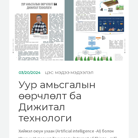
МЭДЭЭ
ХОЛБОО БАРИХ
03/20/2024
ЦЭС:
МЭДЭЭ МЭДЭЭЛЭЛ
Уур амьсгалын
өөрчлөлт ба
Дижитал
технологи
Хиймэл оюун ухаан (Artificial intelligence -AI) болон