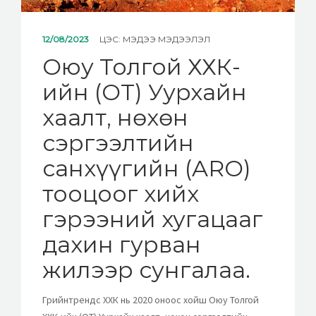
12/08/2023
ЦЭС:
МЭДЭЭ МЭДЭЭЛЭЛ
Оюу Толгой ХХК-
ийн (OT) Уурхайн
хаалт, нөхөн
сэргээлтийн
санхүүгийн (ARO)
тооцоог хийх
гэрээний хугацааг
дахин гурван
жилээр сунгалаа.
Грийнтрендс ХХК нь 2020 оноос хойш Оюу Толгой