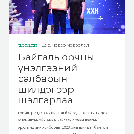
12/30/2023
ЦЭС:
МЭДЭЭ МЭДЭЭЛЭЛ
Байгаль орчны
үнэлгээний
салбарын
шилдэгээр
шалгарлаа
Грийнтрендс ХХК нь үүсгэн байгуулагдсаны 12 дох
жилийнхээ ойн өмнө Байгаль орчны үнэлгээ
эрхлэгчдийн холбооны 2023 оны шилдэг байгаль