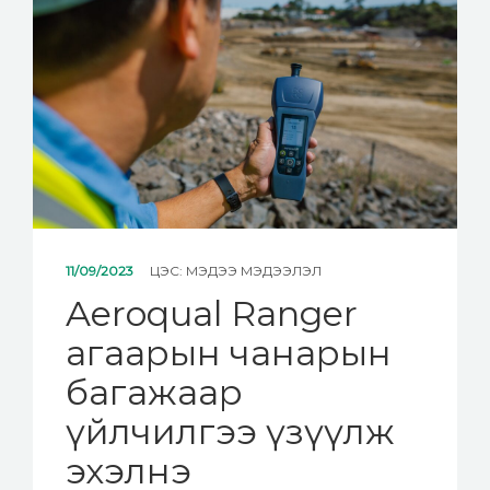
11/09/2023
ЦЭС:
МЭДЭЭ МЭДЭЭЛЭЛ
Aeroqual Ranger
агаарын чанарын
багажаар
үйлчилгээ үзүүлж
эхэлнэ