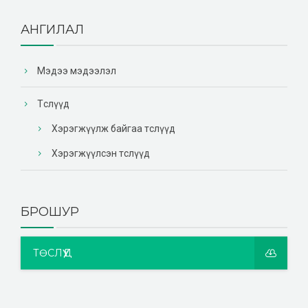
АНГИЛАЛ
Мэдээ мэдээлэл
Төслүүд
Хэрэгжүүлж байгаа төслүүд
Хэрэгжүүлсэн төслүүд
БРОШУР
ТӨСЛҮҮД