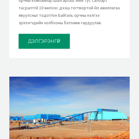
орчны компаниар шалгарлаа. Мөн тус салбарт
тасралтгүй 10 жилээс дээш тогтвортой үйл ажиллагаа
явуулсныг тодотгон Байгаль орчны үнэлгээ
эрхлэгчдийн холбооны батламж гардуулав.
ДЭЛГЭРЭНГҮЙ