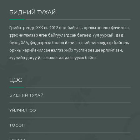
БИДНИЙ ТУХАЙ
Грийнтрендс ХХК нь 2012 онд байгаль орчны зөвлөх үйлчилгээ
үзүүлэх чиглэлээр үүсгэн байгуулагдсан бөгөөд Уул уурхай, дэд
бүтэц, ХАА, үйлдвэрлэл болон үйлчилгээний чиглэлүүдээр байгаль
орчны нарийвчилсан үнэлгээ хийх тусгай зөвшөөрлийг авч,
хуулийн дагуу үйл ажиллагаагаа явуулж байна.
ЦЭС
БИДНИЙ ТУХАЙ
ҮЙЛЧИЛГЭЭ
ТӨСӨЛ