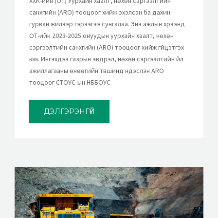
ХХК-ийн (OT) Уурхайн хаалт, нөхөн сэргээлтийн
санхүүгийн (ARO) тооцоог хийж эхэлсэн ба дахин
гурван жилээр гэрээгээ сунгалаа. Энэ ажлын хүрээнд
ОТ-ийн 2023-2025 онуудын уурхайн хаалт, нөхөн
сэргээлтийн санхүүгийн (ARO) тооцоог хийж гүйцэтгэх
юм. Ингэхдээ газрын эвдрэл, нөхөн сэргээлтийн үйл
ажиллагааны өнөөгийн түвшинд үндэслэн ARO
тооцоог СТОУС-ын НББОУС
ДЭЛГЭРЭНГҮЙ