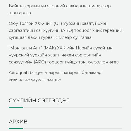
Байгаль орчны үнэлгээний салбарын шилдэгээр
шалгарлаа
Оюу Толгой ХХК-ийн (OT) Уурхайн хаалт, нөхөн
сэргээлтийн санхүүгийн (ARO) тооцоог хийх гэрээний
хугацааг дахин гурван жилээр сунгалаа.
“Монголын Алт” (МАК) ХХК-ийн Нарийн сухайтын
нүүрсний уурхайн хаалт, нөхөн сэргээлтийн
санхүүгийн (ARO) тооцоог гүйцэтгэн, хүлээлгэн өгөв
Aeroqual Ranger агаарын чанарын багажаар
үйлчилгээ үзүүлж эхэлнэ
СҮҮЛИЙН СЭТГЭГДЭЛ
АРХИВ