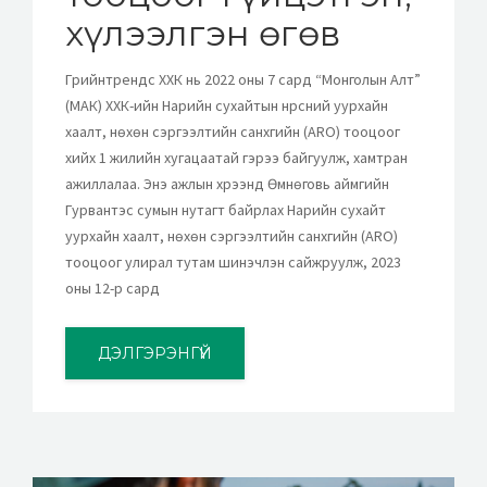
хүлээлгэн өгөв
Грийнтрендс ХХК нь 2022 оны 7 сард “Монголын Алт”
(МАК) ХХК-ийн Нарийн сухайтын нүүрсний уурхайн
хаалт, нөхөн сэргээлтийн санхүүгийн (ARO) тооцоог
хийх 1 жилийн хугацаатай гэрээ байгуулж, хамтран
ажиллалаа. Энэ ажлын хүрээнд Өмнөговь аймгийн
Гурвантэс сумын нутагт байрлах Нарийн сухайт
уурхайн хаалт, нөхөн сэргээлтийн санхүүгийн (ARO)
тооцоог улирал тутам шинэчлэн сайжруулж, 2023
оны 12-р сард
ДЭЛГЭРЭНГҮЙ