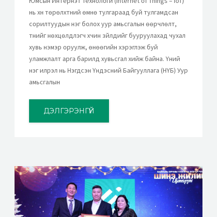
Юмсын Интернэт Технологи (Internet of Things – IoT)
нь хүн төрөлхтний өмнө тулгараад буй тулгамдсан
сорилтуудын нэг болох уур амьсгалын өөрчлөлт,
түүнийг нөхцөлдүүлэгч хүчин зүйлүүдийг бууруулахад чухал
хувь нэмэр оруулж, өнөөгийн хэрэглэж буй
уламжлалт арга барилд хувьсгал хийж байна. Үүний
нэг илрэл нь Нэгдсэн Үндэсний Байгууллага (НҮБ) Уур
амьсгалын
ДЭЛГЭРЭНГҮЙ