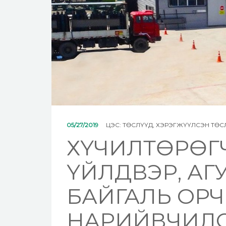
05/27/2019
ЦЭС:
ТӨСЛҮҮД
,
ХЭРЭГЖҮҮЛСЭН ТӨС
ХҮЧИЛТӨРӨГЧ
ҮЙЛДВЭР, АГ
БАЙГАЛЬ ОР
НАРИЙВЧИЛС