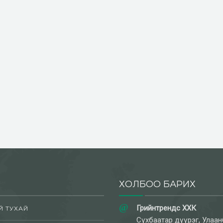
ХОЛБОО БАРИХ
Грийнтрендс ХХК
Й ТУХАЙ
Сүхбаатар дүүрэг, Улаан