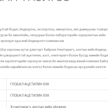
ултай бодис үйлдвэрлэх, экспортлох, импортлох, хил дамжуулан тээвэрл
улагдсан ба эмнэлгийн, гагнуурын болон лабораторийн зориулалтын хийн
гаа эрхэлдэг үндэсний үйлдвэрлэгч компани юм.
 20-р хорооны нутаг дэвсгэрт байрлах Хүчилтөрөгч, азотын хийн үйлдвэр,
йн цэвэршилттэй ацетилен, азот, хүчилтөрөгч болон бусад химийн бод
улж хэрэглэгчдийн хэрэгцээг хангах үйл ажиллагаанд манай компани байг
өллийн нарийвчилсан үнэлгээ болон химийн бодисын эрсдэлийн үнэлгээг
ГЛОБАЛ АЦЕТИЛИН ХХК
ГЛОБАЛ АЦЕТИЛИН ХХК
Хүчилтөрөгч, азотын хийн үйлдвэр