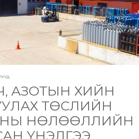
ЛҮҮД
, АЗОТЫН ХИЙН
УУЛАХ ТӨСЛИЙН
ЧНЫ НӨЛӨӨЛЛИЙН
АН ҮНЭЛГЭЭ