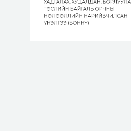
ХАДГАЛАХ, ХУДАЛДАН, БОРЛУУЛА
ТӨСЛИЙН БАЙГАЛЬ ОРЧНЫ
НӨЛӨӨЛЛИЙН НАРИЙВЧИЛСАН
ҮНЭЛГЭЭ (БОННҮ)