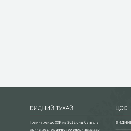
БИДНИЙ ТУХАЙ
ЦЭС
Грийнтрендс ХХК нь 2012 онд байгаль
БИДНИ
орчны зөвлөх үйлчилгээ үзүүлэх чиглэлээр