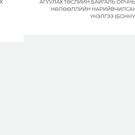
Х
АГУУЛАХ ТӨСЛИЙН БАЙГАЛЬ ОРЧН
НӨЛӨӨЛЛИЙН НАРИЙВЧИЛСА
ҮНЭЛГЭЭ (БОННҮ