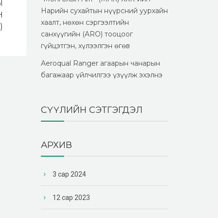
Ы
Нарийн сухайтын нүүрсний уурхайн
Н
хаалт, нөхөн сэргээлтийн
)
санхүүгийн (ARO) тооцоог
гүйцэтгэн, хүлээлгэн өгөв
Aeroqual Ranger агаарын чанарын
багажаар үйлчилгээ үзүүлж эхэлнэ
СҮҮЛИЙН СЭТГЭГДЭЛ
АРХИВ
3 сар 2024
12 сар 2023