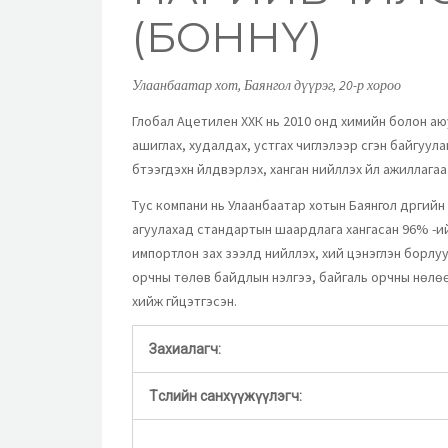
(БОННҮ)
Улаанбаатар хот, Баянгол дүүрэг, 20-р хороо
Глобал Ацетилен ХХК нь 2010 онд химийн болон аю
ашиглах, худалдах, устгах чиглэлээр үүсгэн байгу
бүтээгдэхүүн үйлдвэрлэх, ханган нийлүүлэх үйл ажилла
Тус компани нь Улаанбаатар хотын Баянгол дүүргийн
агуулахад стандартын шаардлага хангасан 96% -и
импортлон зах зээлд нийлүүлэх, хий цэнэглэн борлу
орчны төлөв байдлын үнэлгээ, байгаль орчны нөлө
хийж гүйцэтгэсэн.
Захиалагч:
Төслийн санхүүжүүлэгч: