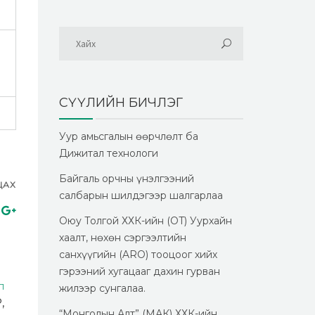
СҮҮЛИЙН БИЧЛЭГ
Уур амьсгалын өөрчлөлт ба
Дижитал технологи
Байгаль орчны үнэлгээний
ЦАХ
салбарын шилдэгээр шалгарлаа
Оюу Толгой ХХК-ийн (OT) Уурхайн
хаалт, нөхөн сэргээлтийн
санхүүгийн (ARO) тооцоог хийх
гэрээний хугацааг дахин гурван
Л
жилээр сунгалаа.
,
“Монголын Алт” (МАК) ХХК-ийн