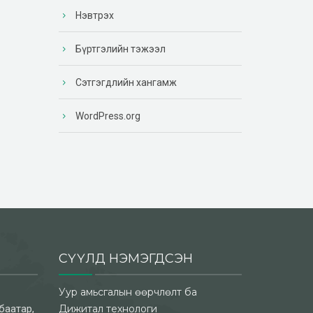
Нэвтрэх
Бүртгэлийн тэжээл
Сэтгэгдлийн хангамж
WordPress.org
СҮҮЛД НЭМЭГДСЭН
Уур амьсгалын өөрчлөлт ба
баатар,
Дижитал технологи