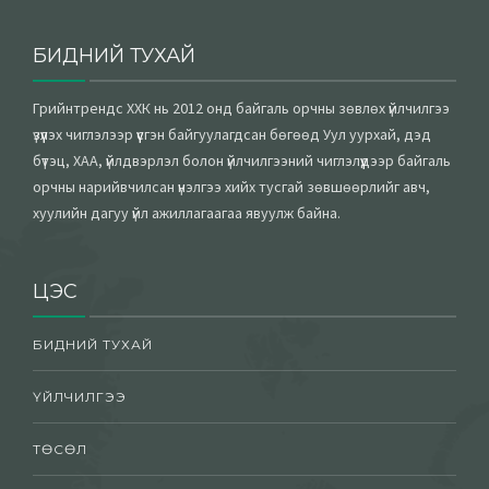
БИДНИЙ ТУХАЙ
Грийнтрендс ХХК нь 2012 онд байгаль орчны зөвлөх үйлчилгээ
үзүүлэх чиглэлээр үүсгэн байгуулагдсан бөгөөд Уул уурхай, дэд
бүтэц, ХАА, үйлдвэрлэл болон үйлчилгээний чиглэлүүдээр байгаль
орчны нарийвчилсан үнэлгээ хийх тусгай зөвшөөрлийг авч,
хуулийн дагуу үйл ажиллагаагаа явуулж байна.
ЦЭС
БИДНИЙ ТУХАЙ
ҮЙЛЧИЛГЭЭ
ТӨСӨЛ