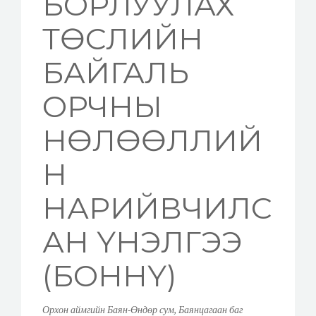
БОРЛУУЛАХ
ТӨСЛИЙН
БАЙГАЛЬ
ОРЧНЫ
НӨЛӨӨЛЛИЙ
Н
НАРИЙВЧИЛС
АН ҮНЭЛГЭЭ
(БОННҮ)
Орхон аймгийн Баян-Өндөр сум, Баянцагаан баг