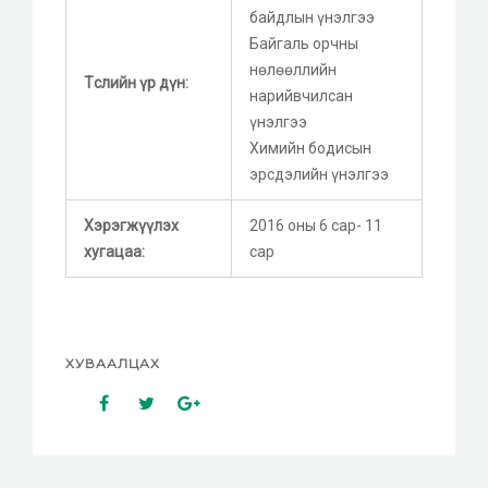
байдлын үнэлгээ
Байгаль орчны
нөлөөллийн
Төслийн үр дүн:
нарийвчилсан
үнэлгээ
Химийн бодисын
эрсдэлийн үнэлгээ
Хэрэгжүүлэх
2016 оны 6 сар- 11
хугацаа:
сар
ХУВААЛЦАХ