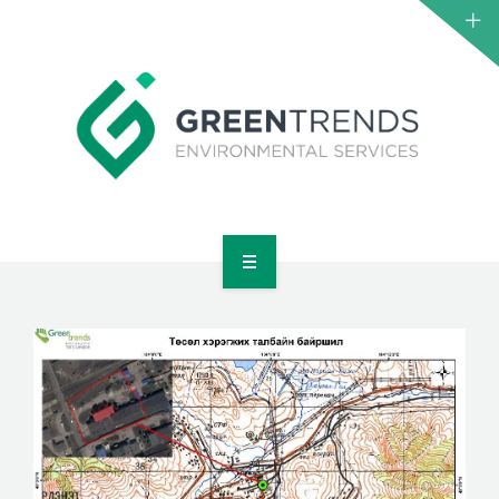
НҮҮР
ТАНИЛЦУУЛГА
ҮЙЛЧИЛГЭЭ
ТӨСӨЛ