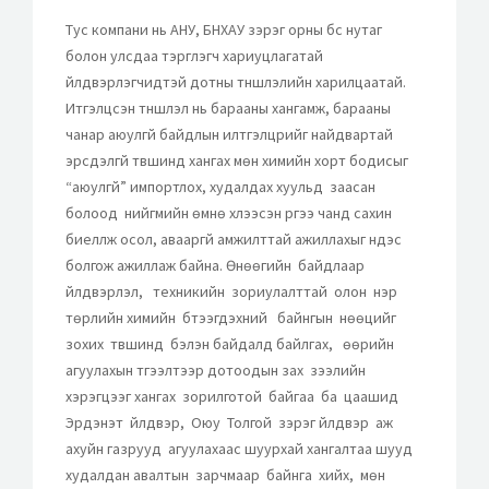
Тус компани нь АНУ, БНХАУ зэрэг орны бүс нутаг
болон улсдаа тэргүүлэгч хариуцлагатай
үйлдвэрлэгчидтэй дотны түншлэлийн харилцаатай.
Итгэлцсэн түншлэл нь барааны хангамж, барааны
чанар аюулгүй байдлын илтгэлцүүрийг найдвартай
эрсдэлгүй түвшинд хангах мөн химийн хорт бодисыг
“аюулгүй” импортлох, худалдах хуульд заасан
болоод нийгмийн өмнө хүлээсэн үүргээ чанд сахин
биелүүлж осол, авааргүй амжилттай ажиллахыг үндэс
болгож ажиллаж байна. Өнөөгийн байдлаар
үйлдвэрлэл, техникийн зориулалттай олон нэр
төрлийн химийн бүтээгдэхүүний байнгын нөөцийг
зохих түвшинд бэлэн байдалд байлгах, өөрийн
агуулахын түгээлтээр дотоодын зах зээлийн
хэрэгцээг хангах зорилготой байгаа ба цаашид
Эрдэнэт үйлдвэр, Оюу Толгой зэрэг үйлдвэр аж
ахуйн газрууд агуулахаас шуурхай хангалтаа шууд
худалдан авалтын зарчмаар байнга хийх, мөн