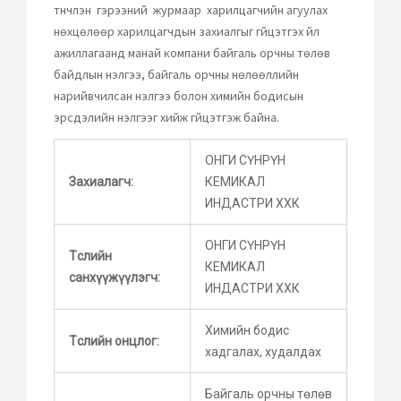
түүнчлэн гэрээний журмаар харилцагчийн агуулах
нөхцөлөөр харилцагчдын захиалгыг гүйцэтгэх үйл
ажиллагаанд манай компани байгаль орчны төлөв
байдлын үнэлгээ, байгаль орчны нөлөөллийн
нарийвчилсан үнэлгээ болон химийн бодисын
эрсдэлийн үнэлгээг хийж гүйцэтгэж байна.
ОНГИ СҮНРҮН
Захиалагч:
КЕМИКАЛ
ИНДАСТРИ ХХК
ОНГИ СҮНРҮН
Төслийн
КЕМИКАЛ
санхүүжүүлэгч:
ИНДАСТРИ ХХК
Химийн бодис
Төслийн онцлог:
хадгалах, худалдах
Байгаль орчны төлөв