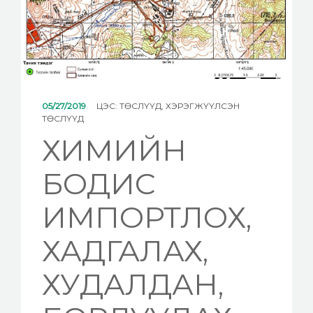
МЭДЭЭ
ХОЛБОО БАРИХ
05/27/2019
ЦЭС:
ТӨСЛҮҮД
,
ХЭРЭГЖҮҮЛСЭН
ТӨСЛҮҮД
ХИМИЙН
БОДИС
ИМПОРТЛОХ,
ХАДГАЛАХ,
ХУДАЛДАН,