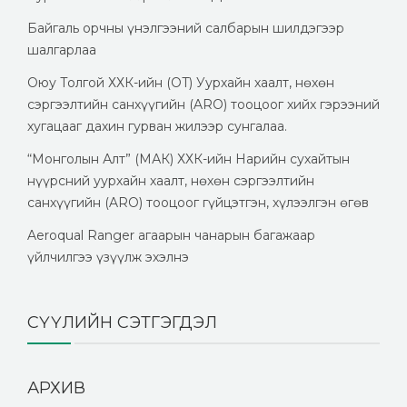
Байгаль орчны үнэлгээний салбарын шилдэгээр
шалгарлаа
Оюу Толгой ХХК-ийн (OT) Уурхайн хаалт, нөхөн
сэргээлтийн санхүүгийн (ARO) тооцоог хийх гэрээний
хугацааг дахин гурван жилээр сунгалаа.
“Монголын Алт” (МАК) ХХК-ийн Нарийн сухайтын
нүүрсний уурхайн хаалт, нөхөн сэргээлтийн
санхүүгийн (ARO) тооцоог гүйцэтгэн, хүлээлгэн өгөв
Aeroqual Ranger агаарын чанарын багажаар
үйлчилгээ үзүүлж эхэлнэ
СҮҮЛИЙН СЭТГЭГДЭЛ
АРХИВ