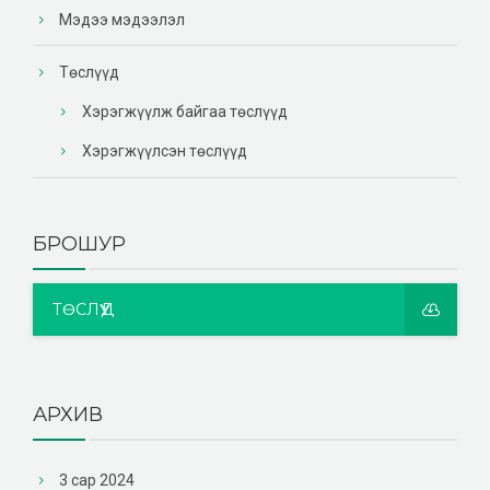
Мэдээ мэдээлэл
Төслүүд
Хэрэгжүүлж байгаа төслүүд
Хэрэгжүүлсэн төслүүд
БРОШУР
ТӨСЛҮҮД
АРХИВ
3 сар 2024