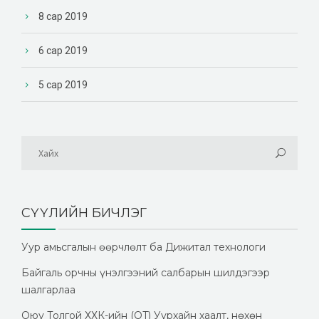
8 сар 2019
6 сар 2019
5 сар 2019
СҮҮЛИЙН БИЧЛЭГ
Уур амьсгалын өөрчлөлт ба Дижитал технологи
Байгаль орчны үнэлгээний салбарын шилдэгээр
шалгарлаа
Оюу Толгой ХХК-ийн (OT) Уурхайн хаалт, нөхөн