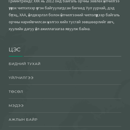
Грийнтрендс ХХК нь 2012 онд байгаль орчны зөвлөх үйлчилгээ
үзүүлэх чиглэлээр үүсгэн байгуулагдсан бөгөөд Уул уурхай, дэд
бүтэц, ХАА, үйлдвэрлэл болон үйлчилгээний чиглэлүүдээр байгаль
орчны нарийвчилсан үнэлгээ хийх тусгай зөвшөөрлийг авч,
хуулийн дагуу үйл ажиллагаагаа явуулж байна.
ЦЭС
БИДНИЙ ТУХАЙ
ҮЙЛЧИЛГЭЭ
ТӨСӨЛ
МЭДЭЭ
АЖЛЫН БАЙР