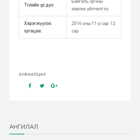
Байгаль орчны
Төслийн үр дүн:
зөвлөх үйлчилгээ
Хэрэгжүүлэх
2016 оны 11-р сар-12
хугацаа:
сар
ХУВААЛЦАХ
АНГИЛАЛ