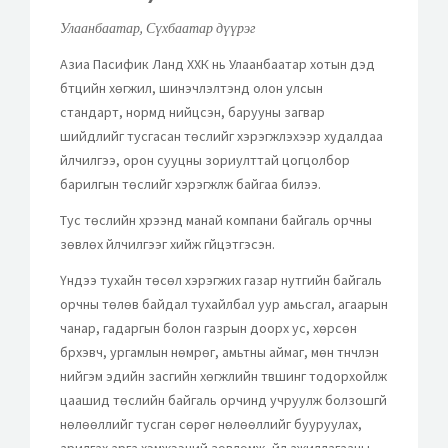
Улаанбаатар, Сүхбаатар дүүрэг
Азиа Пасифик Ланд ХХК нь Улаанбаатар хотын дэд
бүтцийн хөгжил, шинэчлэлтэнд олон улсын
стандарт, нормд нийцсэн, барууны загвар
шийдлийг тусгасан төслийг хэрэгжүүлэхээр худалдаа
үйлчилгээ, орон сууцны зориулттай цогцолбор
барилгын төслийг хэрэгжүүлж байгаа билээ.
Тус төслийн хүрээнд манай компани байгаль орчны
зөвлөх үйлчилгээг хийж гүйцэтгэсэн.
Үүндээ тухайн төсөл хэрэгжих газар нутгийн байгаль
орчны төлөв байдал тухайлбал уур амьсгал, агаарын
чанар, гадаргын болон газрын доорх ус, хөрсөн
бүрхэвч, ургамлын нөмрөг, амьтны аймаг, мөн түүнчлэн
нийгэм эдийн засгийн хөгжлийн түвшинг тодорхойлж
цаашид төслийн байгаль орчинд учруулж болзошгүй
нөлөөллийг тусган сөрөг нөлөөллийг бууруулах,
арилгах арга хэмжээний зөвлөмж, үйл ажиллагааны