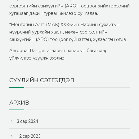
сэргээлтийн санхүүгийн (ARO) тооцоог хийх гэрээний
хугацааг дахин гурван жилээр сунгалаа.
“Монголын Алт” (МАК) ХХК-ийн Нарийн сухайтын
нүүрсний уурхайн хаалт, нөхөн сэргээлтийн
санхүүгийн (ARO) тооцоог гүйцэтгэн, хүлээлгэн өгөв
Aeroqual Ranger агаарын чанарын багажаар
үйлчилгээ үзүүлж эхэлнэ
СҮҮЛИЙН СЭТГЭГДЭЛ
АРХИВ
3 сар 2024
12 сар 2023