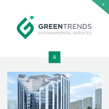
НҮҮР
ТАНИЛЦУУЛГА
ҮЙЛЧИЛГЭЭ
ТӨСӨЛ