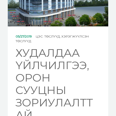
МЭДЭЭ
ХОЛБОО БАРИХ
05/27/2019
ЦЭС:
ТӨСЛҮҮД
,
ХЭРЭГЖҮҮЛСЭН
ТӨСЛҮҮД
ХУДАЛДАА
ҮЙЛЧИЛГЭЭ,
ОРОН
СУУЦНЫ
ЗОРИУЛАЛТТ
АЙ