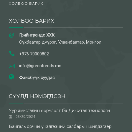
ХОЛБОО БАРИХ
ХОЛБОО БАРИХ
Грийнтрендс ХХК
Сүхбаатар дүүрэг, Улаанбаатар, Монгол
+976 70000802
info@greentrends.mn
Фэйсбүүк хуудас
СҮҮЛД НЭМЭГДСЭН
Уур амьсгалын өөрчлөлт ба Дижитал технологи
03/20/2024
Байгаль орчны үнэлгээний салбарын шилдэгээр