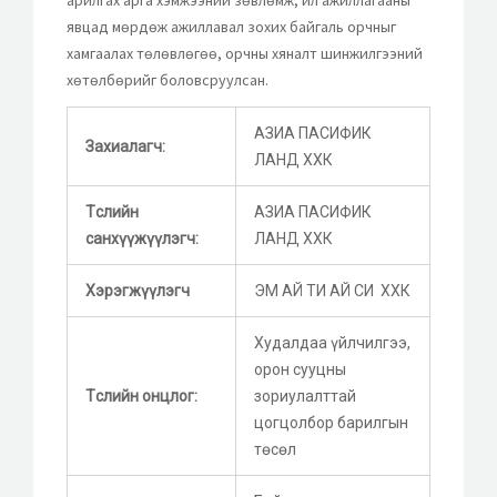
явцад мөрдөж ажиллавал зохих байгаль орчныг
хамгаалах төлөвлөгөө, орчны хяналт шинжилгээний
хөтөлбөрийг боловсруулсан.
АЗИА ПАСИФИК
Захиалагч:
ЛАНД ХХК
Төслийн
АЗИА ПАСИФИК
санхүүжүүлэгч:
ЛАНД ХХК
Хэрэгжүүлэгч
ЭМ АЙ ТИ АЙ СИ ХХК
Худалдаа үйлчилгээ,
орон сууцны
Төслийн онцлог:
зориулалттай
цогцолбор барилгын
төсөл