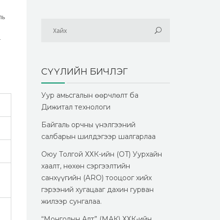
ль
г
СҮҮЛИЙН БИЧЛЭГ
Уур амьсгалын өөрчлөлт ба
Дижитал технологи
Байгаль орчны үнэлгээний
салбарын шилдэгээр шалгарлаа
Оюу Толгой ХХК-ийн (OT) Уурхайн
хаалт, нөхөн сэргээлтийн
санхүүгийн (ARO) тооцоог хийх
гэрээний хугацааг дахин гурван
жилээр сунгалаа.
“Монголын Алт” (МАК) ХХК-ийн