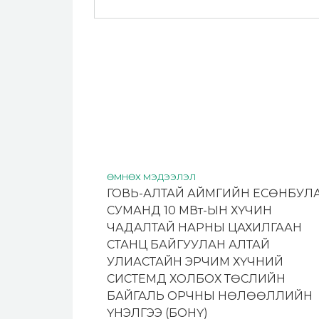
ӨМНӨХ МЭДЭЭЛЭЛ
ГОВЬ-АЛТАЙ АЙМГИЙН ЕСӨНБУЛ
СУМАНД 10 МВт-ЫН ХҮЧИН
ЧАДАЛТАЙ НАРНЫ ЦАХИЛГААН
СТАНЦ БАЙГУУЛАН АЛТАЙ
УЛИАСТАЙН ЭРЧИМ ХҮЧНИЙ
СИСТЕМД ХОЛБОХ ТӨСЛИЙН
БАЙГАЛЬ ОРЧНЫ НӨЛӨӨЛЛИЙН
ҮНЭЛГЭЭ (БОНҮ)