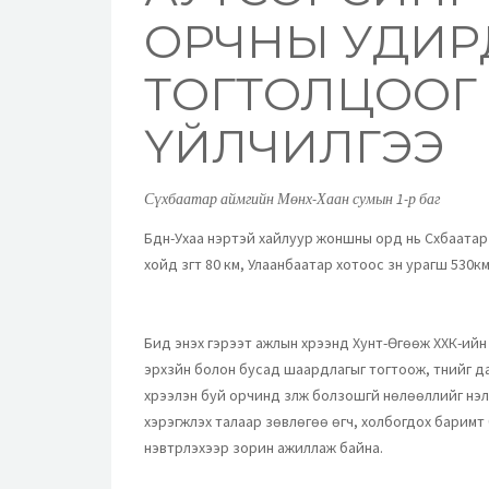
ОРЧНЫ УДИР
ТОГТОЛЦООГ
ҮЙЛЧИЛГЭЭ
Сүхбаатар аймгийн Мөнх-Хаан сумын 1-р баг
Бүдүүн-Ухаа нэртэй хайлуур жоншны орд нь Сүхбаата
хойд зүгт 80 км, Улаанбаатар хотоос зүүн урагш 530
Бид энэхүү гэрээт ажлын хүрээнд Хунт-Өгөөж ХХК-ий
эрхзүйн болон бусад шаардлагыг тогтоож, түүнийг
хүрээлэн буй орчинд үзүүлж болзошгүй нөлөөллийг үн
хэрэгжүүлэх талаар зөвлөгөө өгч, холбогдох барим
нэвтрүүлэхээр зорин ажиллаж байна.