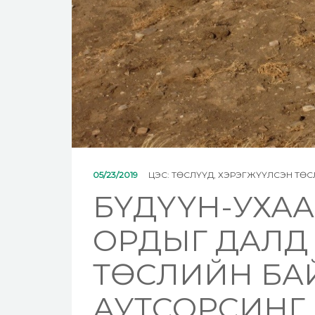
05/23/2019
ЦЭС:
ТӨСЛҮҮД
,
ХЭРЭГЖҮҮЛСЭН ТӨС
БҮДҮҮН-УХА
ОРДЫГ ДАЛД
ТӨСЛИЙН БА
АУТСОРСИНГ