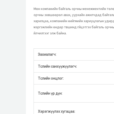
Мөн компанийн байгаль орчны менежментийн төлөв
орчны зөвшөөрөл авах, уурхайн ажилчдад байгаль 
харилцаа, компанийн нийгмийн хариуцлагын удирдл
мэргэжлийн өндөр түвшинд гүйцэтгэх байгаль орчн
үйлчилгээг үзүүлж байна.
Захиалагч:
Төслийн санхүүжүүлэгч:
Төслийн онцлог:
Төслийн үр дүн:
Хэрэгжүүлэх хугацаа: