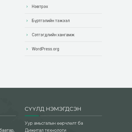
Нэвтрэх
Бүртгэлийн тэжээл
Сэтгэгдлийн хангамж
WordPress.org
СҮҮЛД НЭМЭГДСЭН
Уур амьсгалын өөрчлөлт ба
баатар,
Дижитал технологи