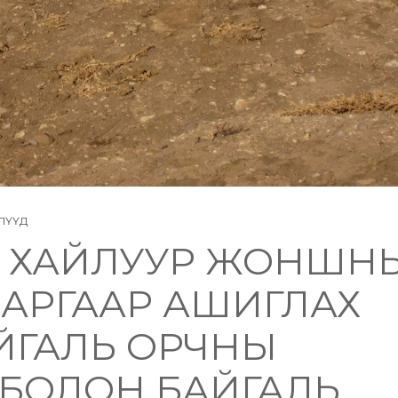
ЛҮҮД
А ХАЙЛУУР ЖОНШН
 АРГААР АШИГЛАХ
ЙГАЛЬ ОРЧНЫ
 БОЛОН БАЙГАЛЬ