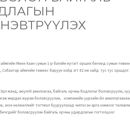
ДЛАГЫН
 НЭВТРҮҮЛЭХ
р аймгийн Мөнх-Хаан сумын 1-р багийн нутагт орших бөгөөд сумын төвөөс 
км, Сүхбаатар аймгийн төвөөс баруун хойд зүгт 82 км зайд тус тус оршдог.
н Эрүүл мэнд, аюулгүй ажиллагаа, байгаль орчны бодлогыг боловсруулж, ху
 дагаж мөрдөх журам боловсруулан, компанийн уурхайн үйл ажиллагаанаа
элж, энэхүү нөлөөллийг тогтмол бууруулахад чиглэсэн арга хэмжээг төлөвлө
т бичгүүдийг боловсруулан байгаль орчны удирдлагын тогтолцоог