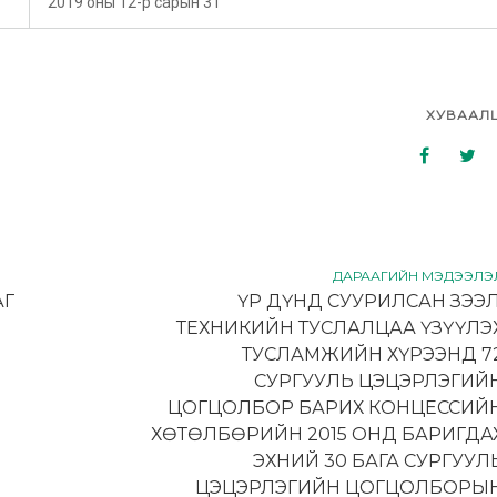
2019 оны 12-р сарын 31
ХУВААЛ
ДАРААГИЙН МЭДЭЭЛЭ
АГ
ҮР ДҮНД СУУРИЛСАН ЗЭЭЛ
ТЕХНИКИЙН ТУСЛАЛЦАА ҮЗҮҮЛЭ
ТУСЛАМЖИЙН ХҮРЭЭНД 7
СУРГУУЛЬ ЦЭЦЭРЛЭГИЙ
ЦОГЦОЛБОР БАРИХ КОНЦЕССИЙ
ХӨТӨЛБӨРИЙН 2015 ОНД БАРИГДА
ЭХНИЙ 30 БАГА СУРГУУЛ
ЦЭЦЭРЛЭГИЙН ЦОГЦОЛБОРЫ