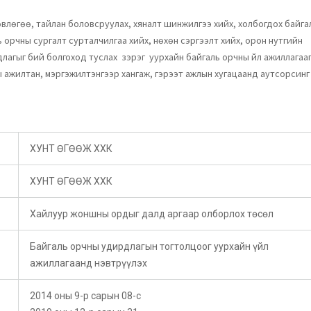
лөгөө, тайлан боловсруулах, хяналт шинжилгээ хийх, холбогдох байга
орчны сургалт сурталчилгаа хийх, нөхөн сэргээлт хийх, орон нутгийн
агыг бий болгоход туслах зэрэг уурхайн байгаль орчны үйл ажиллагаа
ы ажилтан, мэргэжилтэнгээр хангаж, гэрээт ажлын хугацаанд аутсорсинг
ХУНТ ӨГӨӨЖ ХХК
ХУНТ ӨГӨӨЖ ХХК
Хайлуур жоншны ордыг далд аргаар олборлох төсөл
Байгаль орчны удирдлагын тогтолцоог уурхайн үйл
ажиллагаанд нэвтрүүлэх
2014 оны 9-р сарын 08-с