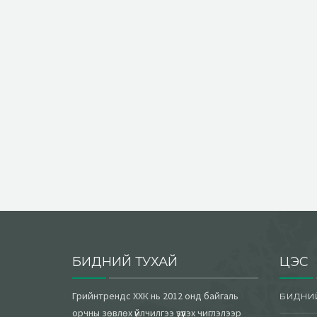
БИДНИЙ ТУХАЙ
ЦЭС
Грийнтрендс ХХК нь 2012 онд байгаль
БИДНИ
орчны зөвлөх үйлчилгээ үзүүлэх чиглэлээр