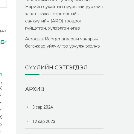
Нарийн сухайтын нүүрсний уурхайн
хаалт, нөхөн сэргээлтийн
санхүүгийн (ARO) тооцоог
гүйцэтгэн, хүлээлгэн өгөв
ЦАХ
Aeroqual Ranger агаарын чанарын
багажаар үйлчилгээ үзүүлж эхэлнэ
СҮҮЛИЙН СЭТГЭГДЭЛ
Л
,
Х
АРХИВ
2
Н
3 сар 2024
Н
Х
12 сар 2023
Ь
Н