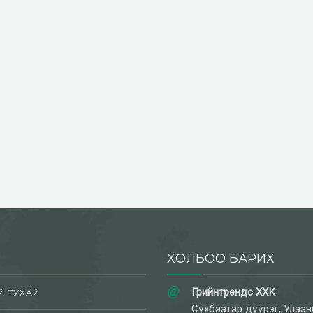
ХОЛБОО БАРИХ
Грийнтрендс ХХК
Й ТУХАЙ
Сүхбаатар дүүрэг, Улаан