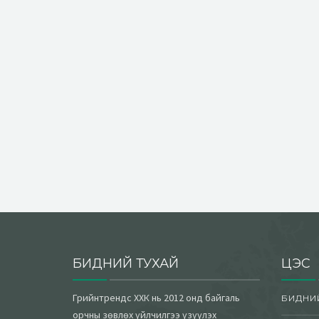
БИДНИЙ ТУХАЙ
ЦЭС
Грийнтрендс ХХК нь 2012 онд байгаль
БИДНИ
орчны зөвлөх үйлчилгээ үзүүлэх