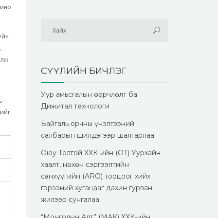
гино
үйн
,
улж
СҮҮЛИЙН БИЧЛЭГ
Уур амьсгалын өөрчлөлт ба
ь
Дижитал технологи
гийг
Байгаль орчны үнэлгээний
салбарын шилдэгээр шалгарлаа
Оюу Толгой ХХК-ийн (OT) Уурхайн
хаалт, нөхөн сэргээлтийн
санхүүгийн (ARO) тооцоог хийх
гэрээний хугацааг дахин гурван
жилээр сунгалаа.
“Монголын Алт” (МАК) ХХК-ийн