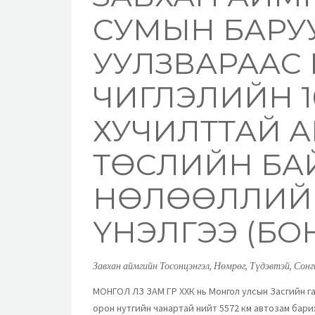
СУМЫН БАРУ
УУЛЗВАРААС
ЧИГЛЭЛИЙН 1
ХУЧИЛТТАЙ А
ТӨСЛИЙН БА
НӨЛӨӨЛЛИЙ
ҮНЭЛГЭЭ (БО
Завхан аймгийн Тосонцэнгэл, Нөмрөг, Түдэвтэй, Сонг
МОНГОЛ ЛЗ ЗАМ ГҮҮР ХХК нь Монгол улсын Засгийн г
орон нутгийн чанартай нийт 5572 км автозам бари