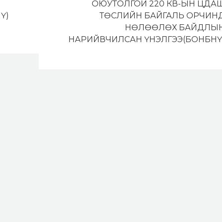
ОЮУТОЛГОЙ 220 КВ-ЫН ЦДА
Ү)
ТӨСЛИЙН БАЙГАЛЬ ОРЧИН
НӨЛӨӨЛӨХ БАЙДЛЫ
НАРИЙВЧИЛСАН ҮНЭЛГЭЭ(БОНБНҮ