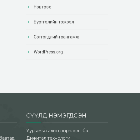
Нэвтрэх
Бүртгэлийн тэжээл
Сэтгэгдлийн хангамж
WordPress.org
СҮҮЛД НЭМЭГДСЭН
Уур амьсгалын өөрчлөлт ба
баатар,
Дижитал технологи