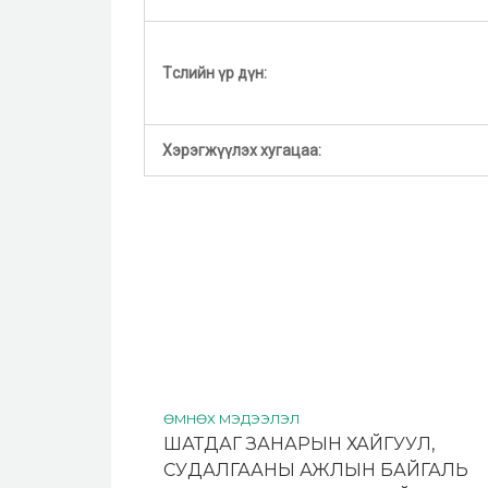
Төслийн үр дүн:
Хэрэгжүүлэх хугацаа:
ӨМНӨХ МЭДЭЭЛЭЛ
ШАТДАГ ЗАНАРЫН ХАЙГУУЛ,
СУДАЛГААНЫ АЖЛЫН БАЙГАЛЬ