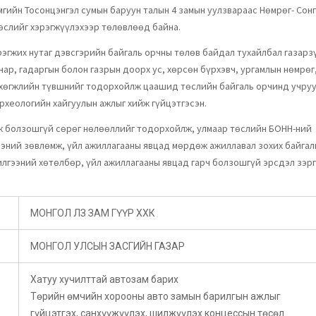
ймгийн Тосонцэнгэл сумын баруун талын 4 замын уулзвараас Нөмрөг- Сон
төслийг хэрэгжүүлэхээр төлөвлөөд байна.
рэгжих нутаг дэвсгэрийн байгаль орчны төлөв байдал тухайлбал газарз
анар, гадаргын болон газрын доорх ус, хөрсөн бүрхэвч, ургамлын нөмрөг
н хөгжлийн түвшнийг тодорхойлж цаашид төслийн байгаль орчинд учру
рхеологийн хайгуулын ажлыг хийж гүйцэтгэсэн.
ж болзошгүй сөрөг нөлөөллийг тодорхойлж, улмаар төслийн БОННҮ-ний
жээний зөвлөмж, үйл ажиллагааны явцад мөрдөж ажиллавал зохих байгал
илгээний хөтөлбөр, үйл ажиллагааны явцад гарч болзошгүй эрсдэл зэр
МОНГОЛ ЛЗ ЗАМ ГҮҮР ХХК
МОНГОЛ УЛСЫН ЗАСГИЙН ГАЗАР
Хатуу хучилттай автозам барих
Төрийн өмчийн хорооны авто замын барилгын ажлыг
гүйцэтгэх, санхүүжүүлэх, шилжүүлэх концессын төсөл