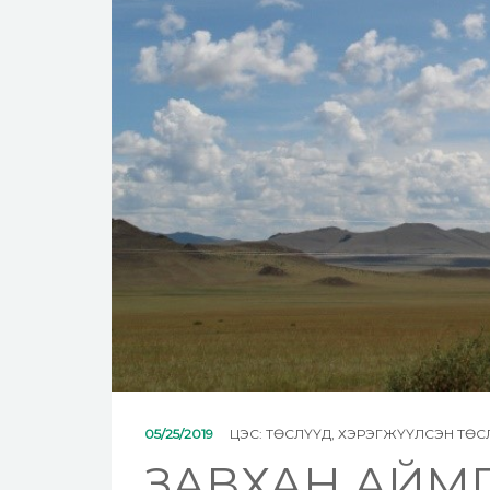
05/25/2019
ЦЭС:
ТӨСЛҮҮД
,
ХЭРЭГЖҮҮЛСЭН ТӨС
ЗАВХАН АЙМ