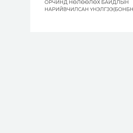
ОРЧИНД НӨЛӨӨЛӨХ БАЙДЛЫН
НАРИЙВЧИЛСАН ҮНЭЛГЭЭ(БОНБН