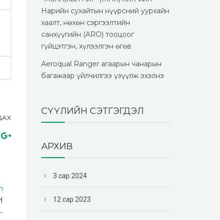
Нарийн сухайтын нүүрсний уурхайн
хаалт, нөхөн сэргээлтийн
санхүүгийн (ARO) тооцоог
гүйцэтгэн, хүлээлгэн өгөв
Aeroqual Ranger агаарын чанарын
багажаар үйлчилгээ үзүүлж эхэлнэ
СҮҮЛИЙН СЭТГЭГДЭЛ
ЦАХ
АРХИВ
3 сар 2024
Л
Н
12 сар 2023
-