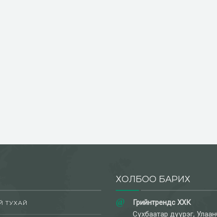
ХОЛБОО БАРИХ
Грийнтрендс ХХК
Й ТУХАЙ
Сүхбаатар дүүрэг, Улаан