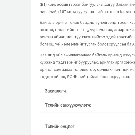
(BT) концессын гэрээг байгуулсны дагуу Завхан а
чиглэлийн 167 км хатуу хучилттай автозам барих 
Байгаль орчны төлөв байдлын үнэлгээнд төсөл хэ
нөхцөл, геологийн тогтоц, уур амьсгал, агаарын ч
амьтны аймаг, мөн түүнчлэн нийгэм эдийн засгий
болзошгүй нөлөөллийг тусган боловсруулсан ба А
Цаашид үйл ажиллагаанаас байгаль орчинд үзүүл
хүрээнд тэдгээрийг бууруулах, арилгах арга хэм
орчныг хамгаалах төлөвлөгөө, орчны хяналт шинж
тодорхойлон, БОННҮ-ний тайлан боловсруулсан.
Захиалагч:
Төслийн санхүүжүүлэгч:
Төслийн онцлог: