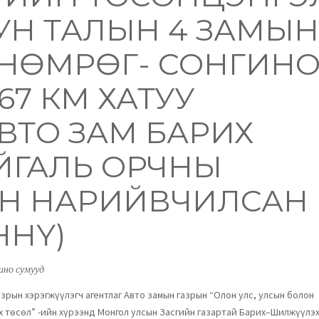
УН ТАЛЫН 4 ЗАМЫН
 НӨМРӨГ- СОНГИН
67 КМ ХАТУУ
ВТО ЗАМ БАРИХ
ЙГАЛЬ ОРЧНЫ
Н НАРИЙВЧИЛСАН
ННҮ)
ино сумууд
азрын хэрэгжүүлэгч агентлаг Авто замын газрын “Олон улс, улсын болон
х төсөл” -ийн хүрээнд Монгол улсын Засгийн газартай Барих–Шилжүүлэ