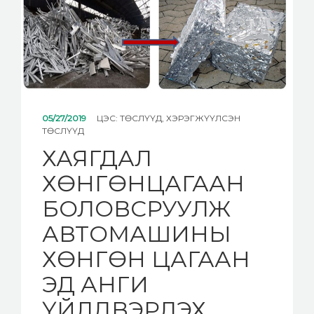
МЭДЭЭ
ХОЛБОО БАРИХ
05/27/2019
ЦЭС:
ТӨСЛҮҮД
,
ХЭРЭГЖҮҮЛСЭН
ТӨСЛҮҮД
ХАЯГДАЛ
ХӨНГӨНЦАГААН
БОЛОВСРУУЛЖ
АВТОМАШИНЫ
ХӨНГӨН ЦАГААН
ЭД АНГИ
ҮЙЛДВЭРЛЭХ