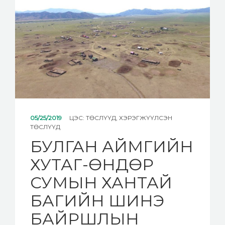
05/25/2019
ЦЭС:
ТӨСЛҮҮД
,
ХЭРЭГЖҮҮЛСЭН
ТӨСЛҮҮД
БУЛГАН АЙМГИЙН
ХУТАГ-ӨНДӨР
СУМЫН ХАНТАЙ
БАГИЙН ШИНЭ
БАЙРШЛЫН