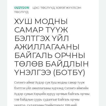
05/27/2019
ЦЭС:
ТӨСЛҮҮД
,
ХЭРЭГЖҮҮЛСЭН
ТӨСЛҮҮД
ХУШ МОДНЫ
САМАР ТҮҮЖ
БЭЛТГЭХ ҮЙЛ
АЖИЛЛАГААНЫ
БАЙГАЛЬ ОРЧНЫ
ТӨЛӨВ БАЙДЛЫН
ҮНЭЛГЭЭ (БОТБҮ)
Сэлэнгэ аймаг Хүдэр сум Хуш модны самар түүж
бэлтгэх үйл ажиллагааны хүрээнд Сэлэнгэ аймгийн
Хүдэр сумын Хэрцийн нуруу орчмын байгаль орчны
төлөв байдлын суурь судалгааг Байгаль орчны
үнэлгээ, судалгааны Грийнтрендс ХХК-ний