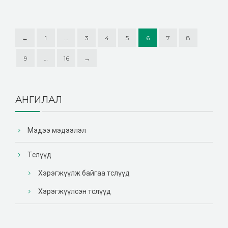
←
1
…
3
4
5
6
7
8
9
…
16
→
АНГИЛАЛ
Мэдээ мэдээлэл
Төслүүд
Хэрэгжүүлж байгаа төслүүд
Хэрэгжүүлсэн төслүүд