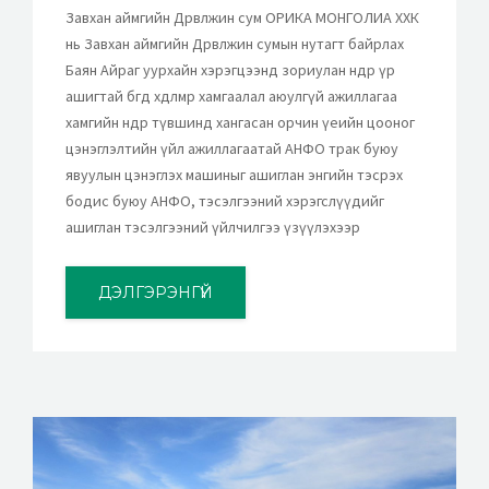
Завхан аймгийн Дөрвөлжин сум ОРИКА МОНГОЛИА ХХК
нь Завхан аймгийн Дөрвөлжин сумын нутагт байрлах
Баян Айраг уурхайн хэрэгцээнд зориулан өндөр үр
ашигтай бөгөөд хөдөлмөр хамгаалал аюулгүй ажиллагаа
хамгийн өндөр түвшинд хангасан орчин үеийн цооног
цэнэглэлтийн үйл ажиллагаатай АНФО трак буюу
явуулын цэнэглэх машиныг ашиглан энгийн тэсрэх
бодис буюу АНФО, тэсэлгээний хэрэгслүүдийг
ашиглан тэсэлгээний үйлчилгээ үзүүлэхээр
ДЭЛГЭРЭНГҮЙ