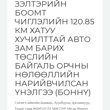
ЗЭЛТЭРИЙН
БООМТ
ЧИГЛЭЛИЙН 120.85
КМ ХАТУУ
ХУЧИЛТТАЙ АВТО
ЗАМ БАРИХ
ТӨСЛИЙН
БАЙГАЛЬ ОРЧНЫ
НӨЛӨӨЛЛИЙН
НАРИЙВЧИЛСАН
ҮНЭЛГЭЭ (БОННҮ)
Сэлэнгэ аймгийн Шаамар, Зүүнбүрэн, Цагааннуур,
Түшиг сумд МОНГОЛ ЛЗ ЗАМ ГҮҮР ХХК нь Монгол