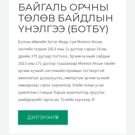
БАЙГАЛЬ ОРЧНЫ
ТӨЛӨВ БАЙДЛЫН
ҮНЭЛГЭЭ (БОТБҮ)
Булган аймгийн Хутаг-Өндөр сум Монгол Улсын
засгийн газрын 2013 оны 11 дүгээр сарын 16-ны
өдрийн 375 дугаар тогтоол, Эрчим хүчний сайдын
2013 оны 171 дүгээр тушаалаар Монгол Улсын төвийн
эрчим хүчний системийн горимын тогтвортой
ажиллагааг дээшлүүлэх, импортын эрчим хүчний
хамаарлаас гарах зорилгоор Эгийн голын усан
цахилгаан станцыг барьж ашиглалтад оруулах
шийдвэрийг гаргасан. Төслийн хүрээнд ЭГ
ДЭЛГЭРЭНГҮЙ