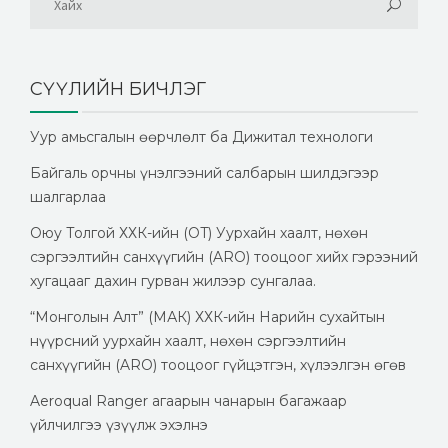
СҮҮЛИЙН БИЧЛЭГ
Уур амьсгалын өөрчлөлт ба Дижитал технологи
Байгаль орчны үнэлгээний салбарын шилдэгээр
шалгарлаа
Оюу Толгой ХХК-ийн (OT) Уурхайн хаалт, нөхөн
сэргээлтийн санхүүгийн (ARO) тооцоог хийх гэрээний
хугацааг дахин гурван жилээр сунгалаа.
“Монголын Алт” (МАК) ХХК-ийн Нарийн сухайтын
нүүрсний уурхайн хаалт, нөхөн сэргээлтийн
санхүүгийн (ARO) тооцоог гүйцэтгэн, хүлээлгэн өгөв
Aeroqual Ranger агаарын чанарын багажаар
үйлчилгээ үзүүлж эхэлнэ