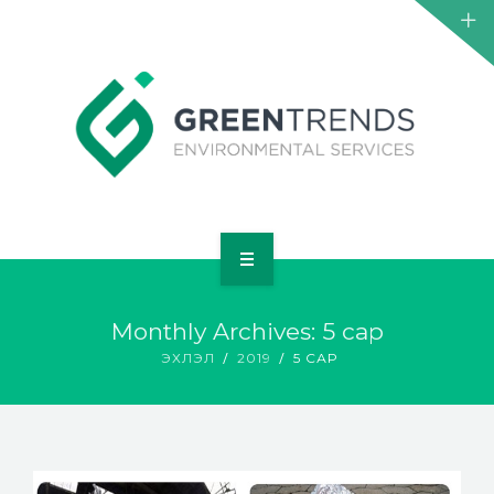
НҮҮР
Monthly Archives: 5 сар
ТАНИЛЦУУЛГА
ЭХЛЭЛ
2019
5 САР
ҮЙЛЧИЛГЭЭ
ТӨСӨЛ