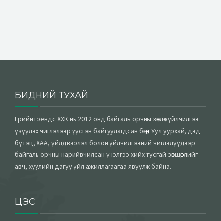
БИДНИЙ ТУХАЙ
Грийнтрендс ХХК нь 2012 онд байгаль орчны зөвлөх үйлчилгээ
үзүүлэх чиглэлээр үүсгэн байгуулагдсан бөгөөд Уул уурхай, дэд
бүтэц, ХАА, үйлдвэрлэл болон үйлчилгээний чиглэлүүдээр
байгаль орчны нарийвчилсан үнэлгээ хийх тусгай зөвшөөрлийг
авч, хуулийн дагуу үйл ажиллагаагаа явуулж байна.
ЦЭС