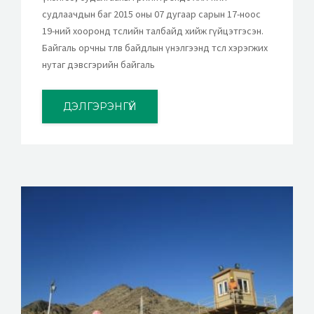
судлаачдын баг 2015 оны 07 дугаар сарын 17-ноос
19-ний хооронд төслийн талбайд хийж гүйцэтгэсэн.
Байгаль орчны төлөв байдлын үнэлгээнд төсөл хэрэгжих
нутаг дэвсгэрийн байгаль
ДЭЛГЭРЭНГҮЙ