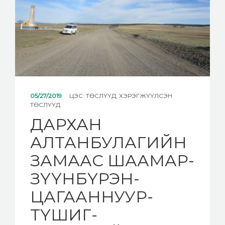
05/27/2019
ЦЭС:
ТӨСЛҮҮД
,
ХЭРЭГЖҮҮЛСЭН
ТӨСЛҮҮД
ДАРХАН
АЛТАНБУЛАГИЙН
ЗАМААС ШААМАР-
ЗҮҮНБҮРЭН-
ЦАГААННУУР-
ТҮШИГ-