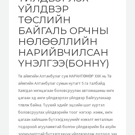
ҮЙЛДВЭР
ТӨСЛИЙН
БАЙГАЛЬ ОРЧНЫ
НӨЛӨӨЛЛИЙН
НАРИЙВЧИЛСАН
ҮНЭЛГЭЭ(БОННҮ)
Төв аймгийн Алтанбулаг сум НАРАНТӨМӨР ХХК нь Төв
аймгийн Алтанбулаг сумын нутагт 5 га талбайд
Хаягдал хөнгөнцагаан боловсруулан автомашины хөнгөн
цагаан эд анги үйлдвэрлэх үйлдвэр байгуулахаар
төлөвлөж байна. Түүхий эдийг эцсийн шат хүртэл
боловсруулах үйлдвэрийн тоог нэгээр нэмж, хөнгөн
цагаан хайлшин бүтээгдэхүүнийг нэмэлт металлын
тодорхой агууламжтай болгон үйлдвэрийн ба ахуйн
зориулалттай бүтээгдэхүүн үйлдвэрлэж дотоод зах