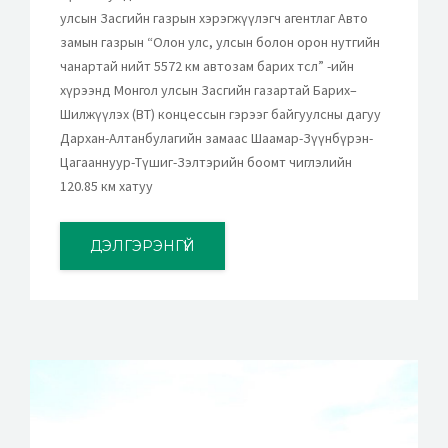
улсын Засгийн газрын хэрэгжүүлэгч агентлаг Авто
замын газрын “Олон улс, улсын болон орон нутгийн
чанартай нийт 5572 км автозам барих төсөл” -ийн
хүрээнд Монгол улсын Засгийн газартай Барих–
Шилжүүлэх (BT) концессын гэрээг байгуулсны дагуу
Дархан-Алтанбулагийн замаас Шаамар-Зүүнбүрэн-
Цагааннуур-Түшиг-Зэлтэрийн боомт чиглэлийн
120.85 км хатуу
ДЭЛГЭРЭНГҮЙ