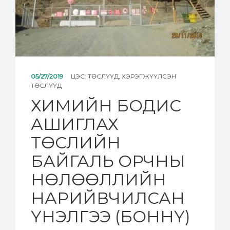
05/27/2019
ЦЭС:
ТӨСЛҮҮД
,
ХЭРЭГЖҮҮЛСЭН
ТӨСЛҮҮД
ХИМИЙН БОДИС
АШИГЛАХ
ТӨСЛИЙН
БАЙГАЛЬ ОРЧНЫ
НӨЛӨӨЛЛИЙН
НАРИЙВЧИЛСАН
ҮНЭЛГЭЭ (БОННҮ)