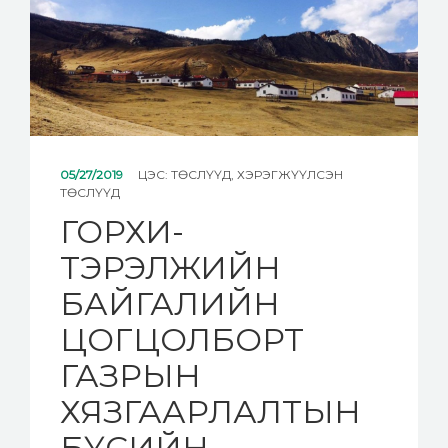
05/27/2019
ЦЭС:
ТӨСЛҮҮД
,
ХЭРЭГЖҮҮЛСЭН
ТӨСЛҮҮД
ГОРХИ-
ТЭРЭЛЖИЙН
БАЙГАЛИЙН
ЦОГЦОЛБОРТ
ГАЗРЫН
ХЯЗГААРЛАЛТЫН
БҮСИЙН