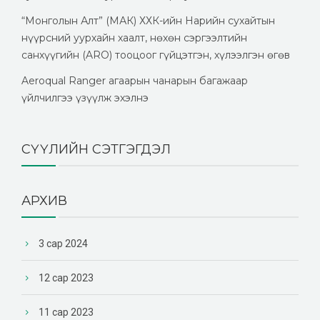
“Монголын Алт” (МАК) ХХК-ийн Нарийн сухайтын
нүүрсний уурхайн хаалт, нөхөн сэргээлтийн
санхүүгийн (ARO) тооцоог гүйцэтгэн, хүлээлгэн өгөв
Aeroqual Ranger агаарын чанарын багажаар
үйлчилгээ үзүүлж эхэлнэ
СҮҮЛИЙН СЭТГЭГДЭЛ
АРХИВ
3 сар 2024
12 сар 2023
11 сар 2023