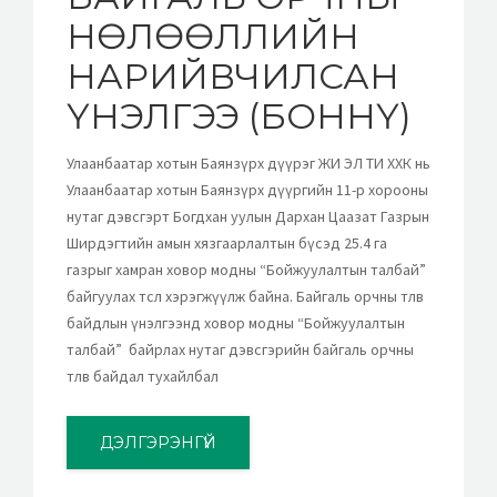
НӨЛӨӨЛЛИЙН
НАРИЙВЧИЛСАН
ҮНЭЛГЭЭ (БОННҮ)
Улаанбаатар хотын Баянзүрх дүүрэг ЖИ ЭЛ ТИ ХХК нь
Улаанбаатар хотын Баянзүрх дүүргийн 11-р хорооны
нутаг дэвсгэрт Богдхан уулын Дархан Цаазат Газрын
Ширдэгтийн амын хязгаарлалтын бүсэд 25.4 га
газрыг хамран ховор модны “Бойжуулалтын талбай”
байгуулах төсөл хэрэгжүүлж байна. Байгаль орчны төлөв
байдлын үнэлгээнд ховор модны “Бойжуулалтын
талбай” байрлах нутаг дэвсгэрийн байгаль орчны
төлөв байдал тухайлбал
ДЭЛГЭРЭНГҮЙ