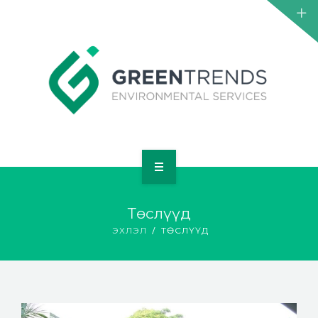
НҮҮР
Төслүүд
ТАНИЛЦУУЛГА
ЭХЛЭЛ
ТӨСЛҮҮД
ҮЙЛЧИЛГЭЭ
ТӨСӨЛ