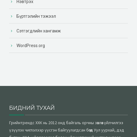
Нэвтрэх
Бүртгэлийн тэжээл
Сэтгэгдлийн хангамж
WordPress.org
БИДНИЙ ТУХАЙ
Грийнтрендс ХХК нь 2012 онд байгаль орчны зөвлөх үйлчилгээ
үзүүлэх чиглэлээр үүсгэн байгуулагдсан бөгөөд Уул уурхай, дэд