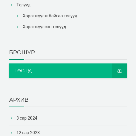
Төслүүд
Хэрэгжүүлж байгаа төслүүд
Хэрэгжүүлсэн төслүүд
БРОШУР
ТӨСЛҮҮД
АРХИВ
3 сар 2024
12 сар 2023