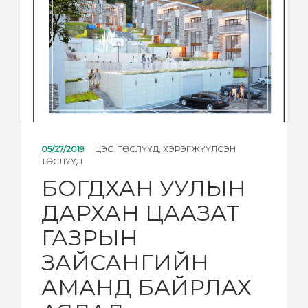
05/27/2019
ЦЭС:
ТӨСЛҮҮД
,
ХЭРЭГЖҮҮЛСЭН
ТӨСЛҮҮД
БОГДХАН УУЛЫН
ДАРХАН ЦААЗАТ
ГАЗРЫН
ЗАЙСАНГИЙН
АМАНД БАЙРЛАХ