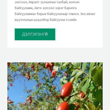
зогсоол, Амралт зулаалгын талбай, ногоон
байгууламж, Авто зогсоол зэрэг барилга
байгууламжыг барьж байгуулахаар төлөвлөсөн. Энэ аялал
жуулчлалын цоцолбор байгуулах төслийн
ДЭЛГЭРЭНГҮЙ