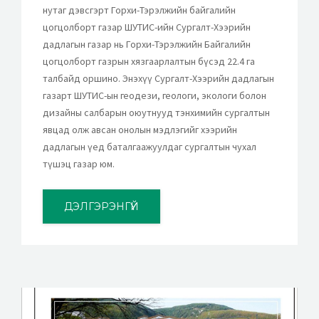
нутаг дэвсгэрт Горхи-Тэрэлжийн байгалийн
цогцолборт газар ШУТИС-ийн Сургалт-Хээрийн
дадлагын газар нь Горхи-Тэрэлжийн Байгалийн
цогцолборт газрын хязгаарлалтын бүсэд 22.4 га
талбайд оршино. Энэхүү Сургалт-Хээрийн дадлагын
газарт ШУТИС-ын геодези, геологи, экологи болон
дизайны салбарын оюутнууд тэнхимийн сургалтын
явцад олж авсан онолын мэдлэгийг хээрийн
дадлагын үед баталгаажуулдаг сургалтын чухал
түшэц газар юм.
ДЭЛГЭРЭНГҮЙ