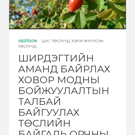
05/27/2019
ЦЭС:
ТӨСЛҮҮД
,
ХЭРЭГЖҮҮЛСЭН
ТӨСЛҮҮД
ШИРДЭГТИЙН
АМАНД БАЙРЛАХ
ХОВОР МОДНЫ
БОЙЖУУЛАЛТЫН
ТАЛБАЙ
БАЙГУУЛАХ
ТӨСЛИЙН
БАЙГАЛЬ ОРЧНЫ