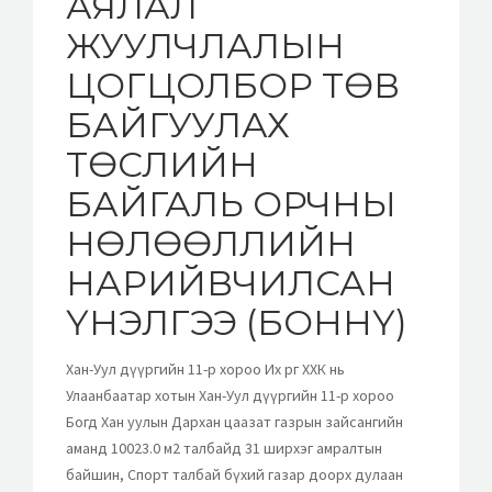
АЯЛАЛ
ЖУУЛЧЛАЛЫН
ЦОГЦОЛБОР ТӨВ
БАЙГУУЛАХ
ТӨСЛИЙН
БАЙГАЛЬ ОРЧНЫ
НӨЛӨӨЛЛИЙН
НАРИЙВЧИЛСАН
ҮНЭЛГЭЭ (БОННҮ)
Хан-Уул дүүргийн 11-р хороо Их өргөө ХХК нь
Улаанбаатар хотын Хан-Уул дүүргийн 11-р хороо
Богд Хан уулын Дархан цаазат газрын зайсангийн
аманд 10023.0 м2 талбайд 31 ширхэг амралтын
байшин, Спорт талбай бүхий газар доорх дулаан