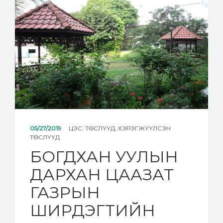
МЭДЭЭ
ХОЛБОО БАРИХ
05/27/2019
ЦЭС:
ТӨСЛҮҮД
,
ХЭРЭГЖҮҮЛСЭН
ТӨСЛҮҮД
БОГДХАН УУЛЫН
ДАРХАН ЦААЗАТ
ГАЗРЫН
ШИРДЭГТИЙН