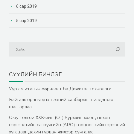
6 сар 2019
5 сар 2019
СҮҮЛИЙН БИЧЛЭГ
Уур амьсгалын өөрчлөлт ба Дижитал технологи
Байгаль орчны үнэлгээний салбарын шилдэгээр
шалгарлаа
Оюу Толгой ХХК-ийн (OT) Уурхайн хаалт, нөхөн
сэргээлтийн санхүүгийн (ARO) тооцоог хийх гэрээний
хугацааг дахин гурван жилээр сунгалаа.