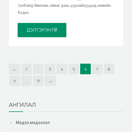
талбайд Өмнөговь аймаг дахь уурхайнуудад химийн
бодис
ДЭЛГЭРЭНГҮЙ
←
1
…
3
4
5
6
7
8
9
…
17
→
АНГИЛАЛ
Мэдээ мэдээлэл