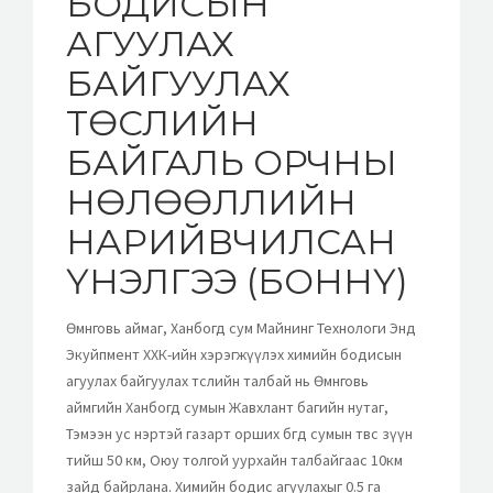
БОДИСЫН
АГУУЛАХ
БАЙГУУЛАХ
ТӨСЛИЙН
БАЙГАЛЬ ОРЧНЫ
НӨЛӨӨЛЛИЙН
НАРИЙВЧИЛСАН
ҮНЭЛГЭЭ (БОННҮ)
Өмнөговь аймаг, Ханбогд сум Майнинг Технологи Энд
Экуйпмент ХХК-ийн хэрэгжүүлэх химийн бодисын
агуулах байгуулах төслийн талбай нь Өмнөговь
аймгийн Ханбогд сумын Жавхлант багийн нутаг,
Тэмээн ус нэртэй газарт орших бөгөөд сумын төвөөс зүүн
тийш 50 км, Оюу толгой уурхайн талбайгаас 10км
зайд байрлана. Химийн бодис агуулахыг 0.5 га