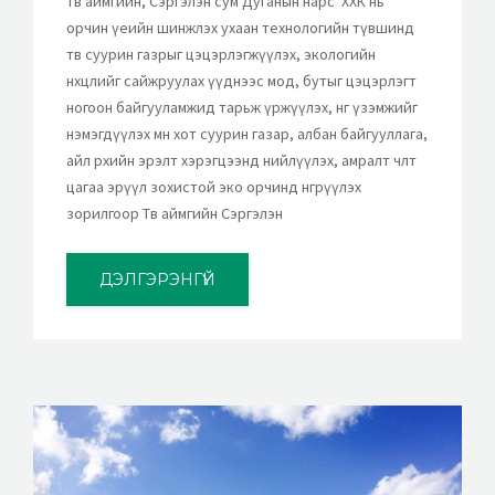
Төв аймгийн, Сэргэлэн сум Дуганын нарс ХХК нь
орчин үеийн шинжлэх ухаан технологийн түвшинд
төв суурин газрыг цэцэрлэгжүүлэх, экологийн
нөхцлийг сайжруулах үүднээс мод, бутыг цэцэрлэгт
ногоон байгууламжид тарьж үржүүлэх, өнгө үзэмжийг
нэмэгдүүлэх мөн хот суурин газар, албан байгууллага,
айл өрхийн эрэлт хэрэгцээнд нийлүүлэх, амралт чөлөөт
цагаа эрүүл зохистой эко орчинд өнгөрүүлэх
зорилгоор Төв аймгийн Сэргэлэн
ДЭЛГЭРЭНГҮЙ