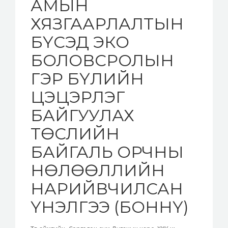
АМЫН
ХЯЗГААРЛАЛТЫН
БҮСЭД ЭКО
БОЛОВСРОЛЫН
ГЭР БҮЛИЙН
ЦЭЦЭРЛЭГ
БАЙГУУЛАХ
ТӨСЛИЙН
БАЙГАЛЬ ОРЧНЫ
НӨЛӨӨЛЛИЙН
НАРИЙВЧИЛСАН
ҮНЭЛГЭЭ (БОННҮ)