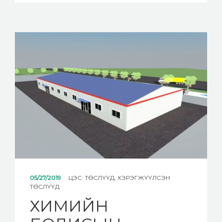
05/27/2019
ЦЭС:
ТӨСЛҮҮД
,
ХЭРЭГЖҮҮЛСЭН
ТӨСЛҮҮД
ХИМИЙН