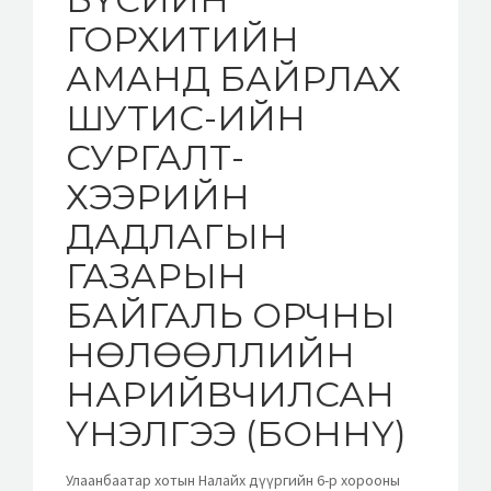
ГОРХИТИЙН
АМАНД БАЙРЛАХ
ШУТИС-ИЙН
СУРГАЛТ-
ХЭЭРИЙН
ДАДЛАГЫН
ГАЗАРЫН
БАЙГАЛЬ ОРЧНЫ
НӨЛӨӨЛЛИЙН
НАРИЙВЧИЛСАН
ҮНЭЛГЭЭ (БОННҮ)
Улаанбаатар хотын Налайх дүүргийн 6-р хорооны