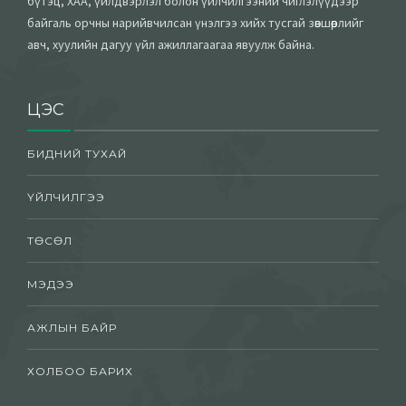
бүтэц, ХАА, үйлдвэрлэл болон үйлчилгээний чиглэлүүдээр
байгаль орчны нарийвчилсан үнэлгээ хийх тусгай зөвшөөрлийг
авч, хуулийн дагуу үйл ажиллагаагаа явуулж байна.
ЦЭС
БИДНИЙ ТУХАЙ
ҮЙЛЧИЛГЭЭ
ТӨСӨЛ
МЭДЭЭ
АЖЛЫН БАЙР
ХОЛБОО БАРИХ